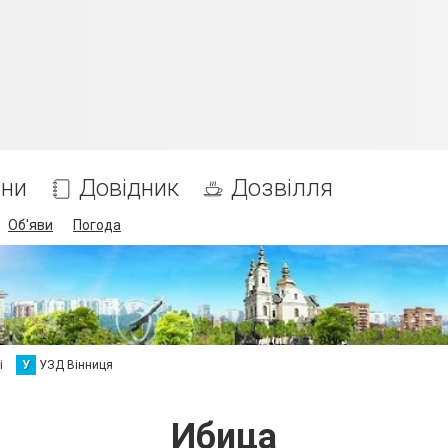
ни
Довідник
Дозвілля
Об'яви
Погода
і
У
УЗД Вінниця
Ибица