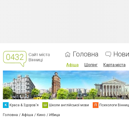
Головна
Нови
Афіша
Шопінг
Карта міста
К
Краса & Здоров'я
Ш
Школи англійської мови
П
Психологи Вінниц
Головна
Афіша
Кино
Ибица