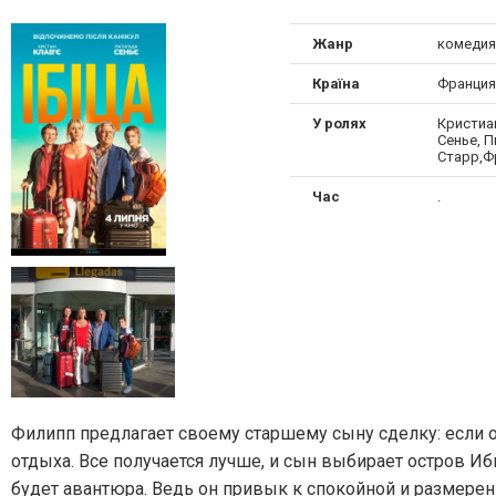
Жанр
комедия
Країна
Франция
У ролях
Кристиа
Сенье, П
Старр,Ф
Час
.
Филипп предлагает своему старшему сыну сделку: если о
отдыха. Все получается лучше, и сын выбирает остров Иб
будет авантюра. Ведь он привык к спокойной и размере