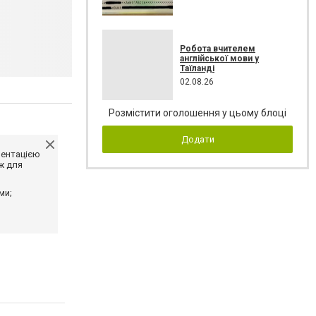
Робота вчителем
англійської мови у
Таїланді
02.08.26
Розмістити оголошення у цьому блоці
Додати
ментацією
ж для
ми;