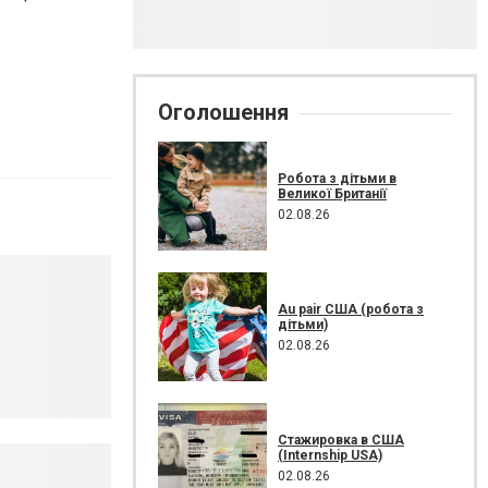
Оголошення
Робота з дітьми в
Великої Британії
02.08.26
Au pair США (робота з
дітьми)
02.08.26
Стажировка в США
(Internship USA)
02.08.26