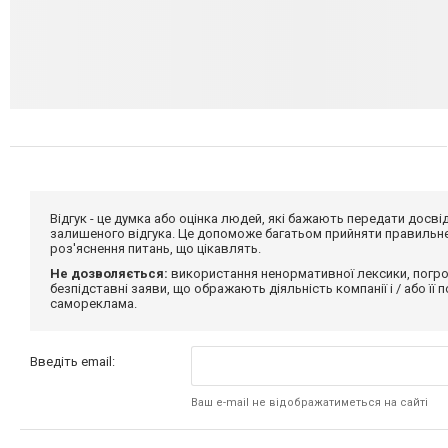
Відгук - це думка або оцінка людей, які бажають передати дос
залишеного відгука. Це допоможе багатьом прийняти правильне 
роз'яснення питань, що цікавлять.
Не дозволяється:
використання ненормативної лексики, погро
безпідставні заяви, що ображають діяльність компанії і / або її
самореклама.
Введіть email:
Ваш e-mail не відображатиметься на сайті