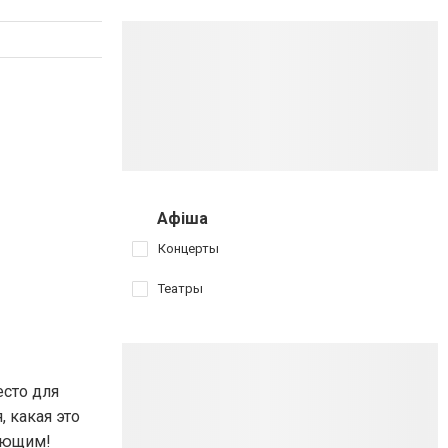
Афіша
Концерты
Театры
есто для
, какая это
рующим!