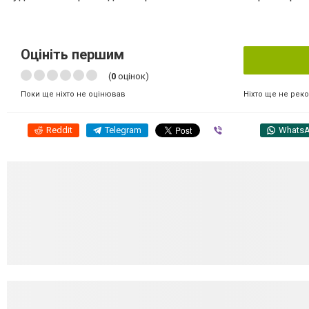
Оцініть першим
(
0
оцінок)
Ніхто ще не рек
Поки ще ніхто не оцінював
Reddit
Telegram
Viber
Whats