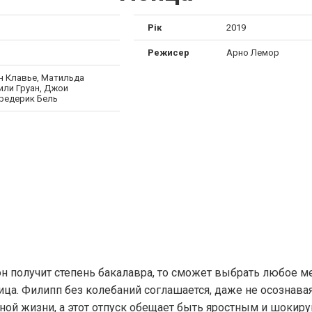
Рік
2019
Режисер
Арно Лемор
н Клавье, Матильда
или Груан, Джои
редерик Бель
н получит степень бакалавра, то сможет выбрать любое м
ица. Филипп без колебаний соглашается, даже не осознавая
нной жизни, а этот отпуск обещает быть яростным и шоки