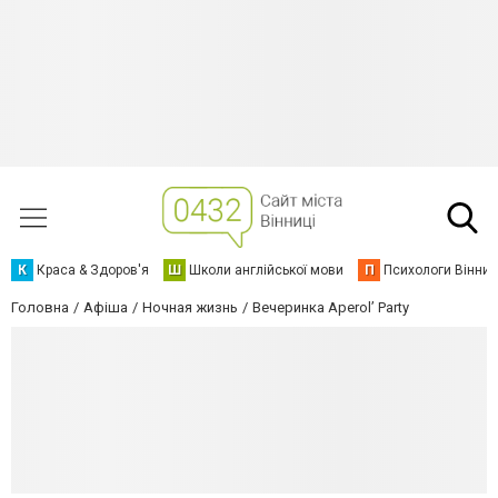
К
Краса & Здоров'я
Ш
Школи англійської мови
П
Психологи Вінниц
Головна
Афіша
Ночная жизнь
Вечеринка Aperol’ Party