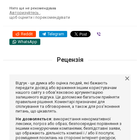
Ніхто ще не рекомендував
Авторизуйтесь
,
щоб оцінити і порекомендувати
Reddit
Telegram
Viber
WhatsApp
Рецензія
Відгук - це думка або оцінка людей, які бажають
передати досвід або враження іншим користувачам
нашого сайту з обов'язковою аргументацією
залишеного відгука. Це допоможе багатьом прийняти
правильне рішення. Коментарі призначені для
спілкування та обговорення, а також для роз'яснення
питань, що цікавлять.
Не дозволяється:
використання ненормативної
лексики, погроз або образ; безпосереднє порівняння з
іншими конкуруючими компаніями; безпідставні заяви,
що ображають діяльність компанії і / або її послуги;
розміщення посилань на сторонні інтернет-ресурси;