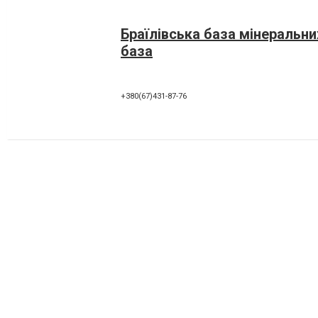
Браїлівська база мінеральни
база
+380(67)431-87-76