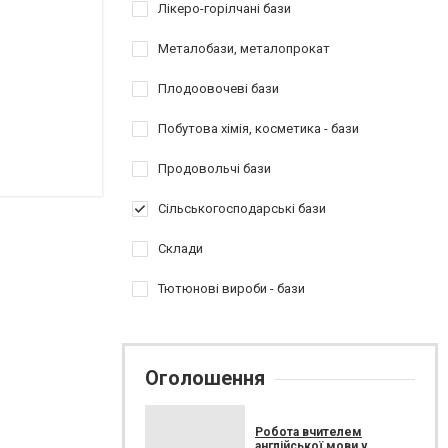
Лікеро-горілчані бази
Металобази, металопрокат
Плодоовочеві бази
Побутова хімія, косметика - бази
Продовольчі бази
Сільськогосподарські бази
Склади
Тютюнові вироби - бази
Оголошення
Робота вчителем
англійської мови у