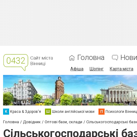
Головна
Нови
Афіша
Шопінг
Карта міста
К
Краса & Здоров'я
Ш
Школи англійської мови
П
Психологи Вінниц
Головна
Довідник
Оптові бази, склади
Сільськогосподарські баз
Сільськогосподарські ба