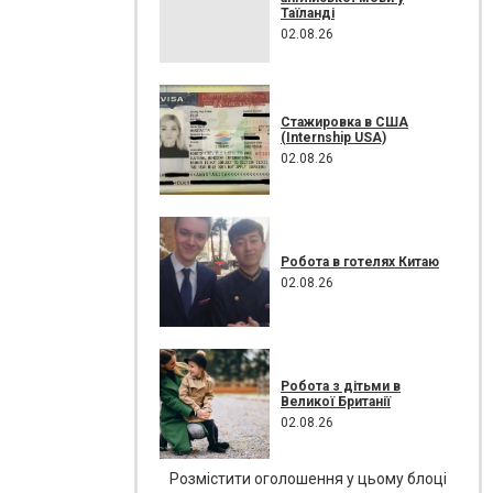
Таїланді
02.08.26
Стажировка в США
(Internship USA)
02.08.26
Робота в готелях Китаю
02.08.26
Робота з дітьми в
Великої Британії
02.08.26
Розмістити оголошення у цьому блоці