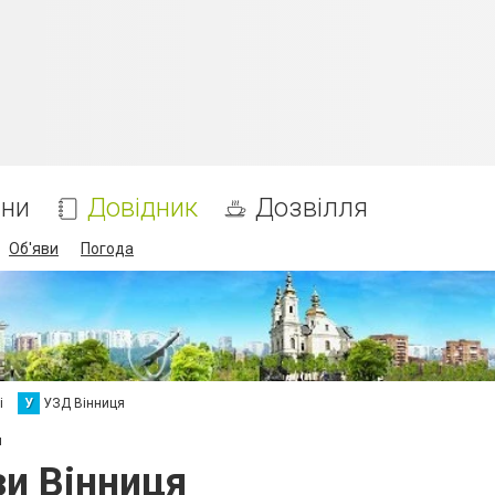
ни
Довідник
Дозвілля
Об'яви
Погода
і
У
УЗД Вінниця
и
зи Вінниця