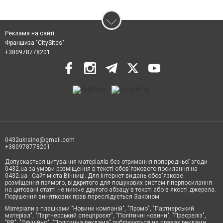
Реклама на сайті
Франшиза "CitySites"
+380978778201
0432ukraine@gmail.com
+380978778201
Допускається цитування матеріалів без отримання попередньої згоди
0432.ua за умови розміщення в тексті обов'язкового посилання на
0432.ua - Сайт міста Вінниці. Для інтернет-видань обов'язкове
розміщення прямого, відкритого для пошукових систем гіперпосилання
на цитовані статті не нижче другого абзацу в тексті або в якості джерела.
Порушення виняткових прав переслідується Законом.
Матеріали з плашками "Новини компаній", "Промо", "Партнерський
матеріал", "Партнерський спецпроєкт", "Політичні новини", "Пресреліз",
"PR", "Офіційно", "Політична реклама" публікуються на правах реклами.