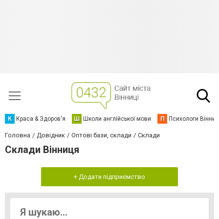
К
Краса & Здоров'я
Ш
Школи англійської мови
П
Психологи Вінниц
Головна
Довідник
Оптові бази, склади
Склади
Склади Вінниця
+ Додати підприємство