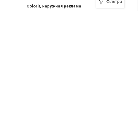
Фільтри
Colorit, наружная реклама
21000, Винница, улица Соборная, 79, оф. 11
69-33-09
,
+380 (63) 802-64-13
Я рекомендую
Рекламный вопрос, информационная служба
Винница, Хмельницкое шоссе, 82
69-90-90
,
+380 (94) 904-30-90
Я рекомендую
RIA-полиграф, издательство