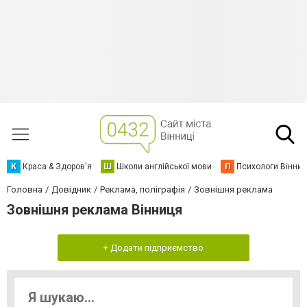
К
Краса & Здоров'я
Ш
Школи англійської мови
П
Психологи Вінниц
Головна
Довідник
Реклама, поліграфія
Зовнішня реклама
Зовнішня реклама Вінниця
+ Додати підприємство