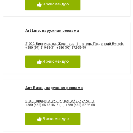
Я рекомендую
Art Line, наружная реклама
21000, Винница, пл. Жовтнева, 1 - готель Південний Буг оф. 830
+380 (97) 319-83-31
,
+380 (97) 872-35-99
Я рекомендую
Арт Вижн, наружная реклама
21000, Винница, улица : Коцюбинского, 11
+380 (432) 65-65-46
,
31
,
--
,
+380 (432) 57-95-68
Я рекомендую