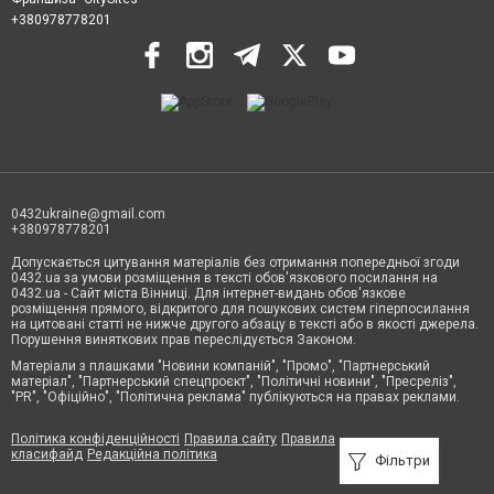
+380978778201
0432ukraine@gmail.com
+380978778201
Допускається цитування матеріалів без отримання попередньої згоди
0432.ua за умови розміщення в тексті обов'язкового посилання на
0432.ua - Сайт міста Вінниці. Для інтернет-видань обов'язкове
розміщення прямого, відкритого для пошукових систем гіперпосилання
на цитовані статті не нижче другого абзацу в тексті або в якості джерела.
Порушення виняткових прав переслідується Законом.
Матеріали з плашками "Новини компаній", "Промо", "Партнерський
матеріал", "Партнерський спецпроєкт", "Політичні новини", "Пресреліз",
"PR", "Офіційно", "Політична реклама" публікуються на правах реклами.
Політика конфіденційності
Правила сайту
Правила
класифайд
Редакційна політика
Фільтри