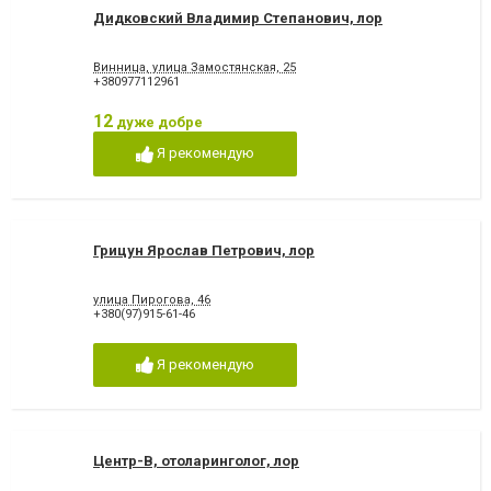
Дидковский Владимир Степанович, лор
Винница, улица Замостянская, 25
+380977112961
12
дуже добре
Я рекомендую
Грицун Ярослав Петрович, лор
улица Пирогова, 46
+380(97)915-61-46
Я рекомендую
Центр-В, отоларинголог, лор