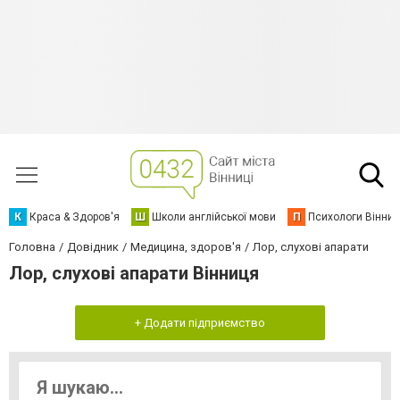
К
Краса & Здоров'я
Ш
Школи англійської мови
П
Психологи Вінниц
Головна
Довідник
Медицина, здоров'я
Лор, слухові апарати
Лор, слухові апарати Вінниця
+ Додати підприємство