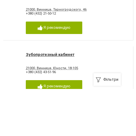
21000, Винница, Тарногродского, 46
+380 (432) 21-50-12
Я рекомендую
Зубопротезный кабинет
21000, Винница, Юности, 18-105
+380 (432) 43-51-96
Фільтри
Я рекомендую
Приор, стоматологическая клиника
21000, Винница, 600 летия, 60
+380 (432) 50-82-82