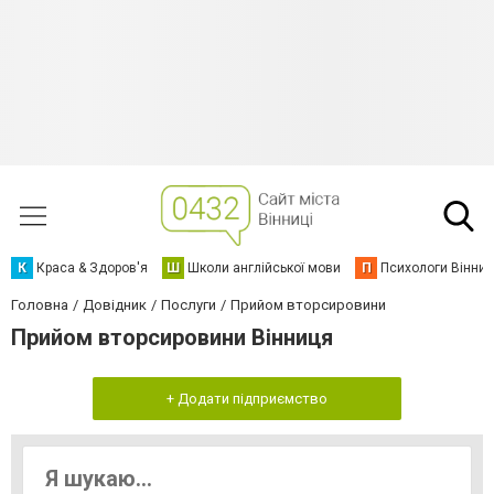
К
Краса & Здоров'я
Ш
Школи англійської мови
П
Психологи Вінниц
Головна
Довідник
Послуги
Прийом вторсировини
Прийом вторсировини Вінниця
+ Додати підприємство