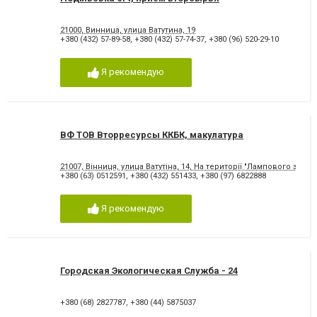
21000, Винница, улица Ватутина, 19
+380 (432) 57-89-58
,
+380 (432) 57-74-37
,
+380 (96) 520-29-10
Я рекомендую
ВФ ТОВ Вторресурсы ККБК, макулатура
21007, Вінниця, улица Ватутіна, 14, На території "Лампового завод
+380 (63) 0512591
,
+380 (432) 551433
,
+380 (97) 6822888
Я рекомендую
Городская Экологическая Служба - 24
+380 (68) 2827787
,
+380 (44) 5875037