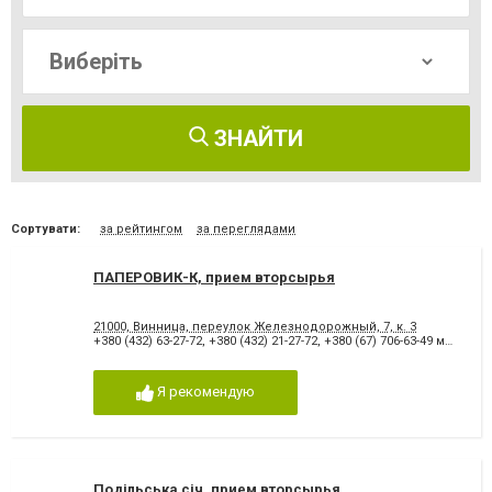
ЗНАЙТИ
Сортувати:
за рейтингом
за переглядами
ПАПЕРОВИК-К, прием вторсырья
21000, Винница, переулок Железнодорожный, 7, к. 3
+380 (432) 63-27-72
,
+380 (432) 21-27-72
,
+380 (67) 706-63-49 менеджер
Я рекомендую
Подільська січ, прием вторсырья