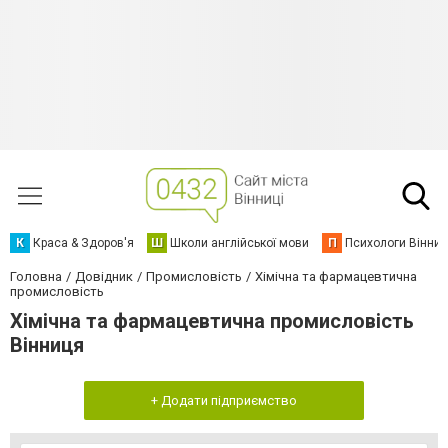
К
Краса & Здоров'я
Ш
Школи англійської мови
П
Психологи Вінниц
Головна
Довідник
Промисловість
Хімічна та фармацевтична
промисловість
Хімічна та фармацевтична промисловість
Вінниця
+ Додати підприємство