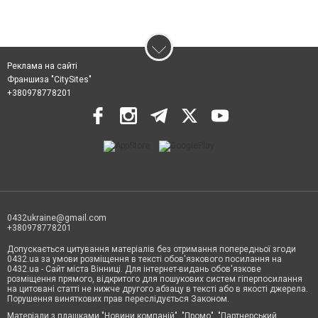
Реклама на сайті
Франшиза "CitySites"
+380978778201
0432ukraine@gmail.com
+380978778201
Допускається цитування матеріалів без отримання попередньої згоди
0432.ua за умови розміщення в тексті обов'язкового посилання на
0432.ua - Сайт міста Вінниці. Для інтернет-видань обов'язкове
розміщення прямого, відкритого для пошукових систем гіперпосилання
на цитовані статті не нижче другого абзацу в тексті або в якості джерела.
Порушення виняткових прав переслідується Законом.
Матеріали з плашками "Новини компаній", "Промо", "Партнерський