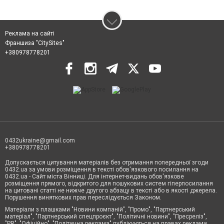
Реклама на сайті
Франшиза "CitySites"
+380978778201
0432ukraine@gmail.com
+380978778201
Допускається цитування матеріалів без отримання попередньої згоди
0432.ua за умови розміщення в тексті обов'язкового посилання на
0432.ua - Сайт міста Вінниці. Для інтернет-видань обов'язкове
розміщення прямого, відкритого для пошукових систем гіперпосилання
на цитовані статті не нижче другого абзацу в тексті або в якості джерела.
Порушення виняткових прав переслідується Законом.
Матеріали з плашками "Новини компаній", "Промо", "Партнерський
матеріал", "Партнерський спецпроєкт", "Політичні новини", "Пресреліз",
"PR", "Офіційно", "Політична реклама" публікуються на правах реклами.