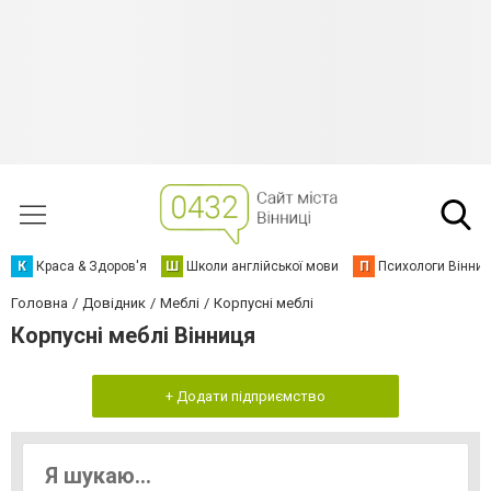
К
Краса & Здоров'я
Ш
Школи англійської мови
П
Психологи Вінниц
Головна
Довідник
Меблі
Корпусні меблі
Корпусні меблі Вінниця
+ Додати підприємство