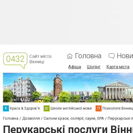
Головна
Нови
Афіша
Шопінг
Карта міста
К
Краса & Здоров'я
Ш
Школи англійської мови
П
Психологи Вінниц
Головна
Дозвілля
Салони краси, солярії, сауни, SPA
Перукарські 
Перукарські послуги Він