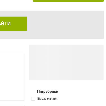
АЙТИ
Підрубрики
Візаж, макіяж