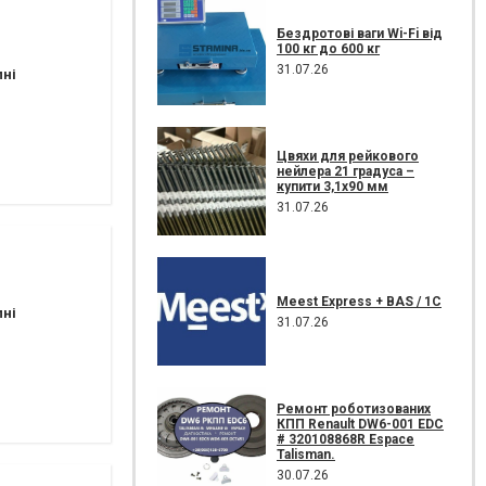
Бездротові ваги Wi-Fi від
100 кг до 600 кг
31.07.26
пні
Цвяхи для рейкового
нейлера 21 градуса –
купити 3,1х90 мм
31.07.26
Meest Express + BAS / 1C
пні
31.07.26
Ремонт роботизованих
КПП Renault DW6-001 EDC
# 320108868R Espace
Talisman.
30.07.26