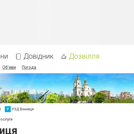
ни
Довідник
Дозвілля
Об'яви
Погода
і
У
УЗД Вінниця
послуги
ниця