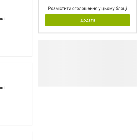
Розмістити оголошення у цьому блоці
пні
Додати
пні