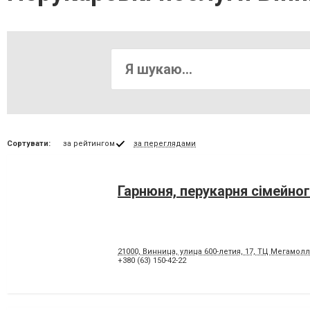
Сортувати:
за рейтингом
за переглядами
Гарнюня, перукарня сімейног
21000, Винница, улица 600-летия, 17, ТЦ Мегамолл
+380 (63) 150-42-22