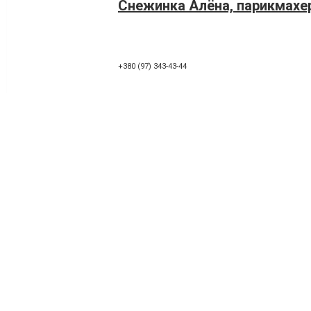
Снежинка Алёна, парикмахе
+380 (97) 343-43-44
Оксана, парикмахер
+380 (67) 878-66-09