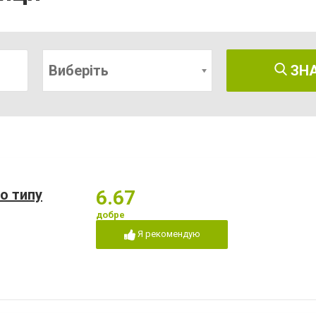
Виберіть
ЗН
о типу
6.67
добре
Я рекомендую