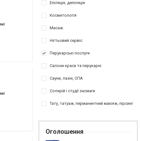
Епіляція, депіляція
Косметологія
пні
Масаж
Нігтьовий сервіс
Перукарські послуги
Салони краси та перукарні
Сауни, лазні, СПА
Солярій і студії засмаги
пні
Тату, татуаж, перманентний макіяж, пірсинг
Оголошення