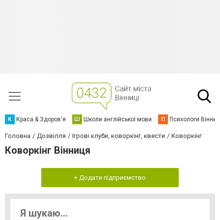
К
Краса & Здоров'я
Ш
Школи англійської мови
П
Психологи Вінниц
Головна
Дозвілля
Ігрові клуби, коворкінг, квести
Коворкінг
Коворкінг Вінниця
+ Додати підприємство