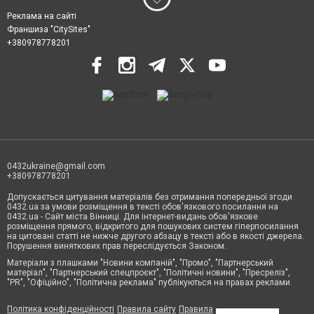
Реклама на сайті
Франшиза "CitySites"
+380978778201
0432ukraine@gmail.com
+380978778201
Допускається цитування матеріалів без отримання попередньої згоди
0432.ua за умови розміщення в тексті обов'язкового посилання на
0432.ua - Сайт міста Вінниці. Для інтернет-видань обов'язкове
розміщення прямого, відкритого для пошукових систем гіперпосилання
на цитовані статті не нижче другого абзацу в тексті або в якості джерела.
Порушення виняткових прав переслідується Законом.
Матеріали з плашками "Новини компаній", "Промо", "Партнерський
матеріал", "Партнерський спецпроєкт", "Політичні новини", "Пресреліз",
"PR", "Офіційно", "Політична реклама" публікуються на правах реклами.
Політика конфіденційності
Правила сайту
Правила