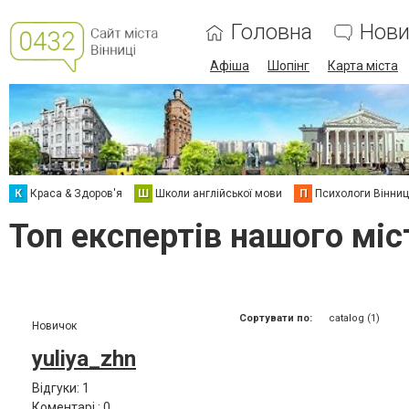
Головна
Нови
Афіша
Шопінг
Карта міста
К
Краса & Здоров'я
Ш
Школи англійської мови
П
Психологи Вінниц
Топ експертів нашого міст
Сортувати по:
catalog (1)
Новичок
yuliya_zhn
Відгуки: 1
Коментарі : 0