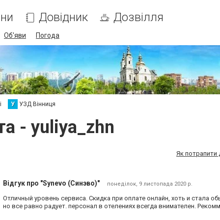
ни
Довідник
Дозвілля
Об'яви
Погода
і
У
УЗД Вінниця
а - yuliya_zhn
Як потрапити 
Відгук про "Synevo (Синэво)"
понеділок, 9 листопада 2020 р.
Отличный уровень сервиса. Скидка при оплате онлайн, хоть и стала о
но все равно радует. персонал в отелениях всегда внимателен. Реком