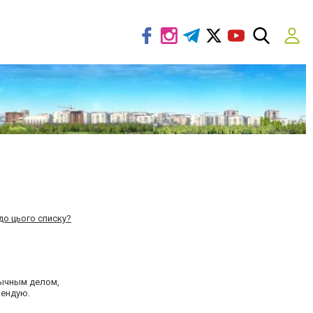
до цього списку?
бычным делом,
мендую.