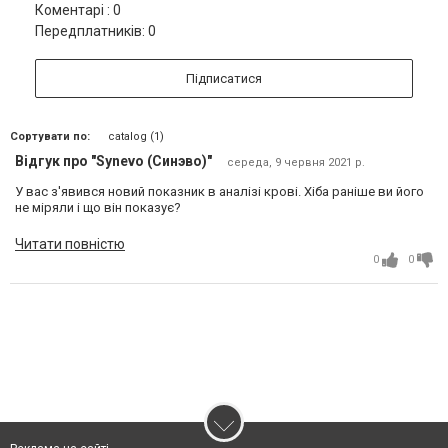
Коментарі : 0
Передплатників: 0
Підписатися
Сортувати по:
catalog (1)
Відгук про "Synevo (Синэво)"
середа, 9 червня 2021 р.
У вас з'явився новий показник в аналізі крові. Хіба раніше ви його
не міряли і що він показує?
Читати повністю
0
0