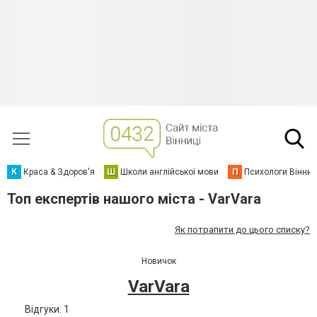
К
Краса & Здоров'я
Ш
Школи англійської мови
П
Психологи Вінниц
Топ експертів нашого міста - VarVarа
Як потрапити до цього списку?
Новичок
VarVarа
Відгуки: 1