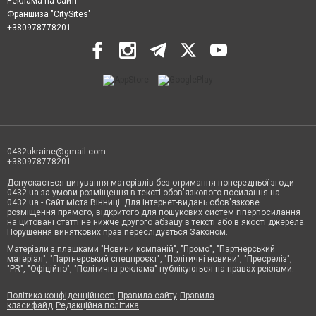
Реклама на сайті
Франшиза "CitySites"
+380978778201
0432ukraine@gmail.com
+380978778201
Допускається цитування матеріалів без отримання попередньої згоди
0432.ua за умови розміщення в тексті обов'язкового посилання на
0432.ua - Сайт міста Вінниці. Для інтернет-видань обов'язкове
розміщення прямого, відкритого для пошукових систем гіперпосилання
на цитовані статті не нижче другого абзацу в тексті або в якості джерела.
Порушення виняткових прав переслідується Законом.
Матеріали з плашками "Новини компаній", "Промо", "Партнерський
матеріал", "Партнерський спецпроєкт", "Політичні новини", "Пресреліз",
"PR", "Офіційно", "Політична реклама" публікуються на правах реклами.
Політика конфіденційності
Правила сайту
Правила
класифайд
Редакційна політика