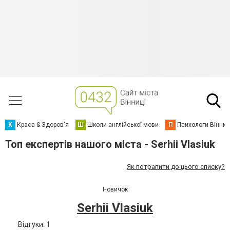
К
Краса & Здоров'я
Ш
Школи англійської мови
П
Психологи Вінниц
Топ експертів нашого міста - Serhii Vlasiuk
Як потрапити до цього списку?
Новичок
Serhii Vlasiuk
Відгуки: 1