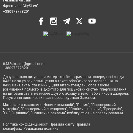
Реклама на сайті
Франшиза "CitySites"
+380978778201
0432ukraine@gmail.com
+380978778201
Допускається цитування матеріалів без отримання попередньої згоди
0432.ua за умови розміщення в тексті обов'язкового посилання на
0432.ua - Сайт міста Вінниці. Для інтернет-видань обов'язкове
розміщення прямого, відкритого для пошукових систем гіперпосилання
на цитовані статті не нижче другого абзацу в тексті або в якості джерела.
Порушення виняткових прав переслідується Законом.
Матеріали з плашками "Новини компаній", "Промо", "Партнерський
матеріал", "Партнерський спецпроєкт", "Політичні новини", "Пресреліз",
"PR", "Офіційно", "Політична реклама" публікуються на правах реклами.
Політика конфіденційності
Правила сайту
Правила
класифайд
Редакційна політика