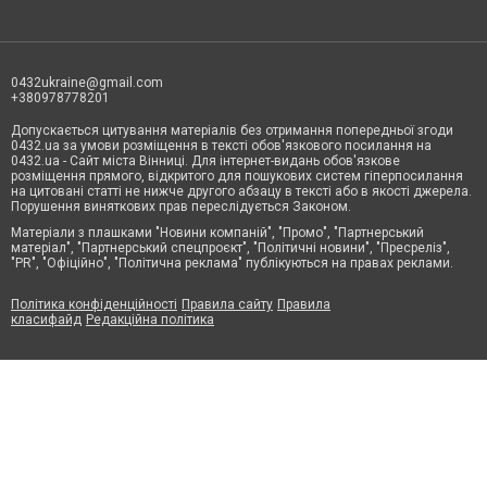
0432ukraine@gmail.com
+380978778201
Допускається цитування матеріалів без отримання попередньої згоди
0432.ua за умови розміщення в тексті обов'язкового посилання на
0432.ua - Сайт міста Вінниці. Для інтернет-видань обов'язкове
розміщення прямого, відкритого для пошукових систем гіперпосилання
на цитовані статті не нижче другого абзацу в тексті або в якості джерела.
Порушення виняткових прав переслідується Законом.
Матеріали з плашками "Новини компаній", "Промо", "Партнерський
матеріал", "Партнерський спецпроєкт", "Політичні новини", "Пресреліз",
"PR", "Офіційно", "Політична реклама" публікуються на правах реклами.
Політика конфіденційності
Правила сайту
Правила
класифайд
Редакційна політика