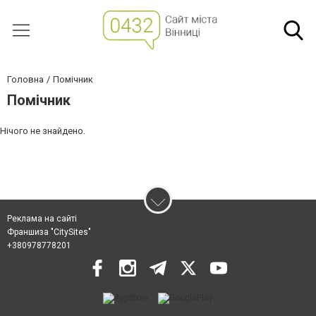
Головна
Помічник
Помічник
Нічого не знайдено.
Реклама на сайті
Франшиза "CitySites"
+380978778201