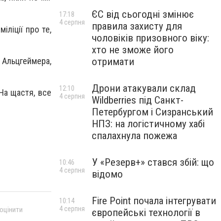
ЄС від сьогодні змінює
17:18
4 серпня
правила захисту для
іліції про те,
чоловіків призовного віку:
хто не зможе його
ю Альцгеймера,
отримати
Дрони атакували склад
12:10
 На щастя, все
4 серпня
Wildberries під Санкт-
Петербургом і Сизранський
НПЗ: на логістичному хабі
спалахнула пожежа
У «Резерв+» стався збій: що
10:46
4 серпня
відомо
Fire Point почала інтегрувати
10:14
4 серпня
 оцінити
європейські технології в