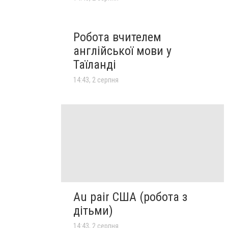
Робота вчителем
англійської мови у
Таїланді
14:43, 2 серпня
Au pair США (робота з
дітьми)
14:43, 2 серпня