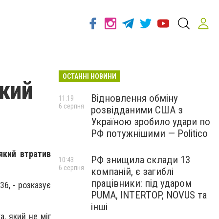
ОСТАННІ НОВИНИ
який
Відновлення обміну
11:19
6 серпня
розвідданими США з
Україною зробило удари по
РФ потужнішими — Politico
 який втратив
РФ знищила склади 13
10:43
6 серпня
компаній, є загиблі
працівники: під ударом
6, - розказує
PUMA, INTERTOP, NOVUS та
інші
, який не міг