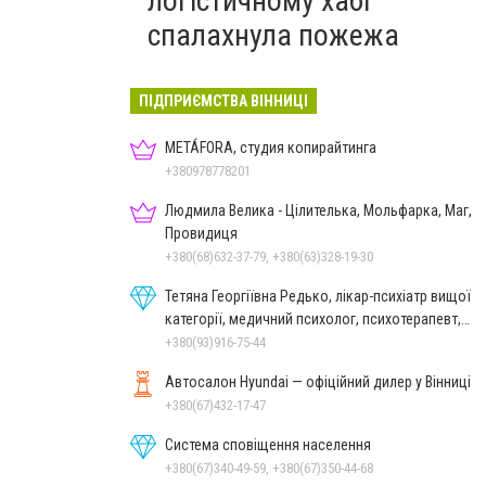
логістичному хабі
спалахнула пожежа
ПІДПРИЄМСТВА ВІННИЦІ
METÁFORA, студия копирайтинга
+380978778201
Людмила Велика - Цілителька, Мольфарка, Маг,
Провидиця
+380(68)632-37-79, +380(63)328-19-30
Тетяна Георгіївна Редько, лікар-психіатр вищої
категорії, медичний психолог, психотерапевт,
гіпнолог
+380(93)916-75-44
Автосалон Hyundai — офіційний дилер у Вінниці
+380(67)432-17-47
Система сповіщення населення
+380(67)340-49-59, +380(67)350-44-68