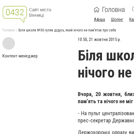
Головна
Афіша
Шопінг
Ка
Головна
Біля школи №36 гуляв дідусь, який нічого не пам’ятав про себе
10:50, 21 жовтня 2015 р.
Біля шко
Контент-менеджер
нічого не
Вчора, 20 жовтня, бли
пам’ять та нічого не мі
- На пульт централізова
прес-секретар Державно
Держохоронці одразу виї