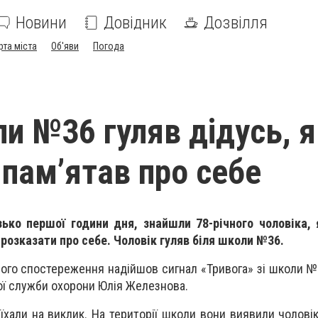
Новини
Довідник
Дозвілля
рта міста
Об'яви
Погода
ли №36 гуляв дідусь, 
 пам’ятав про себе
зько першої години дня, знайшли 78-річного чоловіка,
г розказати про себе. Чоловік гуляв біля школи №36.
ного спостереження надійшов сигнал «Тривога» зі школи №3
ї служби охорони Юлія Железнова.
хали на виклик. На території школи вони виявили чоловіка