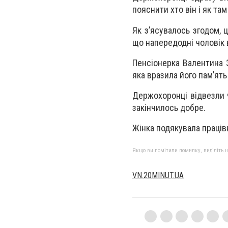
пояснити хто він і як та
Як з’ясувалось згодом, 
що напередодні чоловік 
Пенсіонерка Валентина З
яка вразила його пам’ят
Держохоронці відвезли ч
закінчилось добре.
Жінка подякувала праці
Якщо ви помітили помилку, виділіть нео
VN.20MINUT.UA