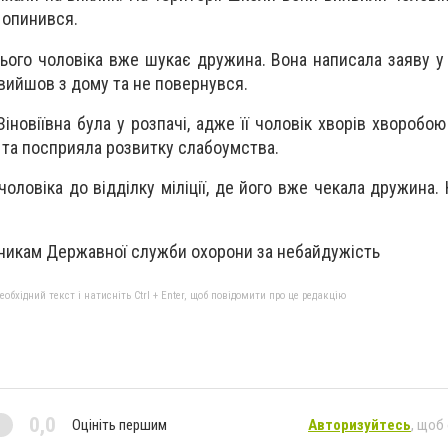
м опинився.
цього чоловіка вже шукає дружина. Вона написала заяву у м
вийшов з дому та не повернувся.
іновіївна була у розпачі, адже її чоловік хворів хворобо
ь та посприяла розвитку слабоумства.
оловіка до відділку міліції, де його вже чекала дружина.
вникам Державної служби охорони за небайдужість
бхідний текст і натисніть Ctrl + Enter, щоб повідомити про це редакцію
0,0
Оцініть першим
Авторизуйтесь
, щоб