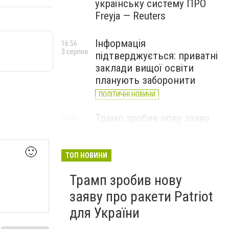
українську систему ПРО
Freyja — Reuters
Інформація
16:56
3 серпня
підтверджується: приватні
заклади вищої освіти
планують заборонити
ПОЛІТИЧНІ НОВИНИ
Трамп зробив нову заяву
08:30
2 серпня
про ракети Patriot для
України
🙂
ТОП НОВИНИ
Трамп зробив нову
заяву про ракети Patriot
для України