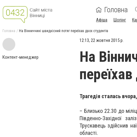
Головна
Афіша
Шопінг
Ка
Головна
На Вінниччині швидкісний потяг переїхав двох студентів
12:13, 22 жовтня 2015 р.
На Вінни
Контент-менеджер
переїхав
Трагедія сталась вчора,
– Близько 22.30 до мілі
Південно-Західної зал
Трускавець здійснив на
області.