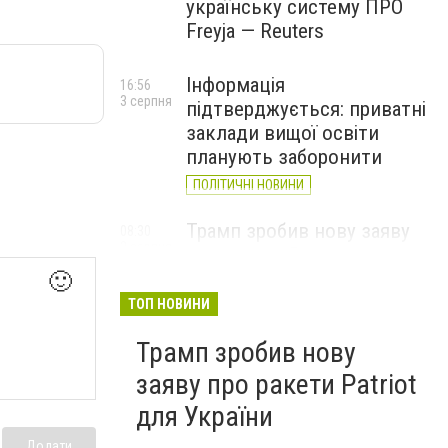
українську систему ПРО
Freyja — Reuters
Інформація
16:56
3 серпня
підтверджується: приватні
заклади вищої освіти
планують заборонити
ПОЛІТИЧНІ НОВИНИ
Трамп зробив нову заяву
08:30
2 серпня
про ракети Patriot для
України
🙂
ТОП НОВИНИ
Трамп зробив нову
заяву про ракети Patriot
для України
Додати