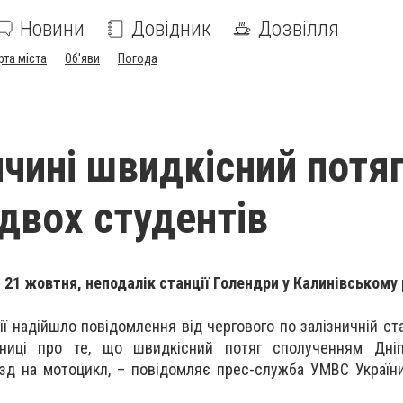
Новини
Довідник
Дозвілля
рта міста
Об'яви
Погода
ччині швидкісний потя
 двох студентів
 21 жовтня, неподалік станції Голендри у Калинівському 
ції надійшло повідомлення від чергового по залізничній ст
ізниці про те, що швидкісний потяг сполученням Дніп
їзд на мотоцикл, – повідомляє прес-служба УМВС України