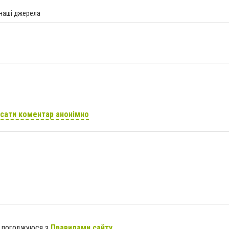
 наші джерела
сати коментар анонімно
я погоджуюся з
Правилами сайту