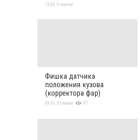
13:03, 5 серпня
Фишка датчика
положения кузова
(корректора фар)
37
09:15, 27 липня