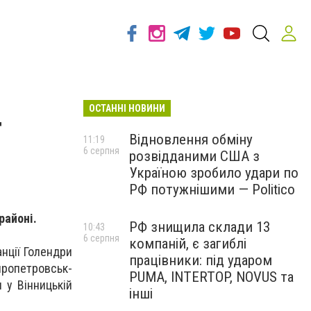
ОСТАННІ НОВИНИ
г
Відновлення обміну
11:19
6 серпня
розвідданими США з
Україною зробило удари по
РФ потужнішими — Politico
районі.
РФ знищила склади 13
10:43
6 серпня
компаній, є загиблі
анції Голендри
працівники: під ударом
ропетровськ-
PUMA, INTERTOP, NOVUS та
 у Вінницькій
інші