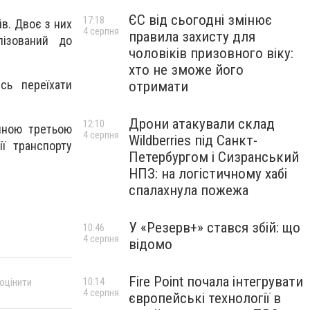
ЄС від сьогодні змінює
17:18
ів. Двоє з них
4 серпня
правила захисту для
лізований до
чоловіків призовного віку:
хто не зможе його
сь переїхати
отримати
Дрони атакували склад
12:10
тиною третьою
4 серпня
Wildberries під Санкт-
ї транспорту
Петербургом і Сизранський
НПЗ: на логістичному хабі
спалахнула пожежа
У «Резерв+» стався збій: що
10:46
4 серпня
відомо
Fire Point почала інтегрувати
10:14
 оцінити
4 серпня
європейські технології в