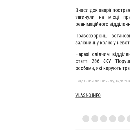
Внаслідок аварії постра
загинули на місці при
реанімаційного відділенн
Правоохоронці встанов
залізничну колію у невс
Наразі слідчим відділе
статті 286 ККУ "Поруш
особами, які керують тр
Якщо ви помітили помилку, виділіть нео
VLASNO.INFO