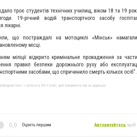
ждало троє студентів технічних училищ, віком 18 та 19 рок
годи. 19-річний водій транспортного засобу госпіта
я лікарні.
или, що постраждалі на мотоциклі «Мінськ» намагали
тановленому місці.
нням міліції відкрито кримінальне провадження за час
ення правил безпеки дорожнього руху або експлуатаці
анспортними засобами, що спричинило смерть кількох осіб".
бхідний текст і натисніть Ctrl + Enter, щоб повідомити про це редакцію
0,0
Оцініть першим
Авторизуйтесь
, щоб