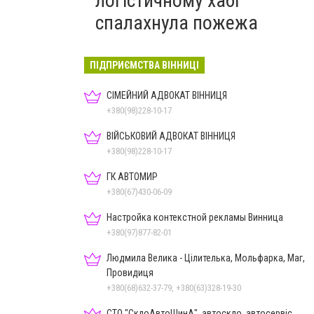
логістичному хабі
спалахнула пожежа
ПІДПРИЄМСТВА ВІННИЦІ
СІМЕЙНИЙ АДВОКАТ ВІННИЦЯ
+380(98)228-10-17
ВІЙСЬКОВИЙ АДВОКАТ ВІННИЦЯ
+380(98)228-10-17
ГК АВТОМИР
+380(67)430-06-09
Настройка контекстной рекламы Винница
+380(97)877-82-01
Людмила Велика - Цілителька, Мольфарка, Маг,
Провидиця
+380(68)632-37-79, +380(63)328-19-30
СТО "СклоАвтоШинА", автоскло, автосервіс