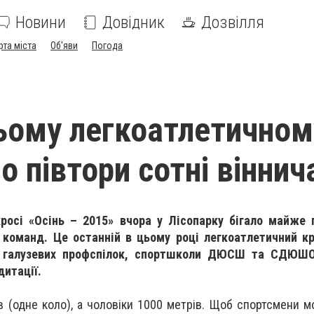
Новини
Довідник
Дозвілля
рта міста
Об'яви
Погода
ьому легкоатлетичном
ло півтори сотні віннич
росі «Осінь – 2015» вчора у Лісопарку бігало майже п
 команд. Це останній в цьому році легкоатлетичний кр
 галузевих профспілок, спортшколи ДЮСШ та СДЮШО
дитації.
 (одне коло), а чоловіки 1000 метрів. Щоб спортсмени мог