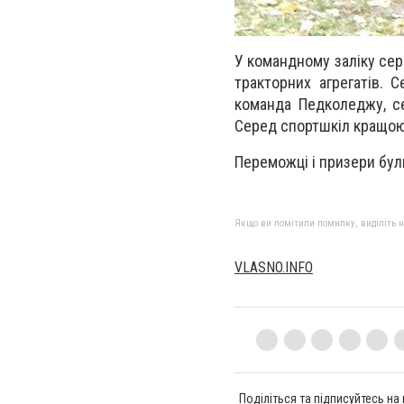
У командному заліку се
тракторних агрегатів. С
команда Педколеджу, с
Серед спортшкіл кращою
Переможці і призери бул
Якщо ви помітили помилку, виділіть нео
VLASNO.INFO
Поділіться та підписуйтесь на