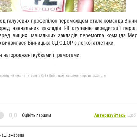
ред галузевих профспілок переможцем стала команда Вінни
еред навчальних закладів І-ІІ ступенів акредитації перш
еред вищих навчальних закладів перемогла команда Мед
 виявилася Вінницька СДЮШОР з легкої атлетики.
и нагороджені кубками і грамотами.
бхідний текст і натисніть Ctrl + Enter, щоб повідомити про це редакцію
0,0
Оцініть першим
Авторизуйтесь
, щоб
 наші джерела