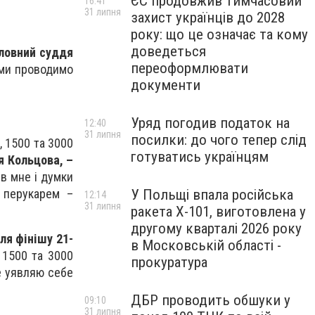
ЄС продовжив тимчасовий
16:41
31 липня
захист українців до 2028
року: що це означає та кому
доведеться
оловний суддя
переоформлювати
 ми проводимо
документи
Уряд погодив податок на
12:40
31 липня
посилки: до чого тепер слід
, 1500 та 3000
готуватись українцям
я Кольцова, –
 в мне і думки
 перукарем –
У Польщі впала російська
12:14
31 липня
ракета X-101, виготовлена у
другому кварталі 2026 року
ля фінішу 21-
в Московській області -
 1500 та 3000
прокуратура
Не уявляю себе
ДБР проводить обшуки у
09:10
31 липня