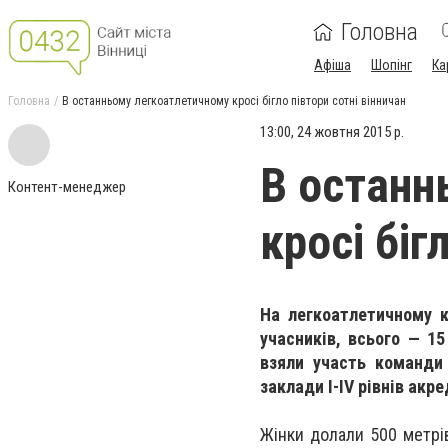
Головна
Афіша
Шопінг
Ка
Головна
В останньому легкоатлетичному кросі бігло півтори сотні вінничан
13:00, 24 жовтня 2015 р.
В останн
Контент-менеджер
кросі біг
На легкоатлетичному к
учасників, всього — 15
взяли участь команди
заклади І-ІV рівнів акре
Жінки долали 500 метрів