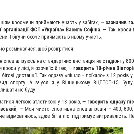
.
енням кросмени приймають участь у забігах, —
зазначив г
ї організації ФСТ «Україна» Василь Софіна
. — Такі кроси
сени. І бігуни охоче приймають в ньому участь.
но розминалися, щоб розігрітися.
 спеціалізуюсь на стандартних дистанція на стадіоні у 800
кроси у лісі, я охоче їх бігаю, —
говорить 18-річна Вікторі
ігові дистанції. Так одразу «пішло – поїхало» з 12 років у
вид спорту. А вчуся я у Вінницькому ВЦПТОТ-15, буду
олишати не буду.
матися легкою атлетикою у 13 років, —
говорить одразу піс
овський
, — Моя чисто спортивна спеціалізація – 400, 800,
 не відмовляюсь, адже біг в лісі підтримує витривалість. 