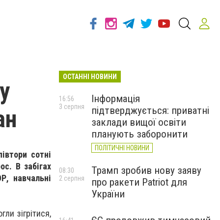
ОСТАННІ НОВИНИ
у
Інформація
16:56
3 серпня
підтверджується: приватні
ан
заклади вищої освіти
планують заборонити
ПОЛІТИЧНІ НОВИНИ
івтори сотні
ос. В забігах
Трамп зробив нову заяву
08:30
Р, навчальні
2 серпня
про ракети Patriot для
України
ли зігрітися,