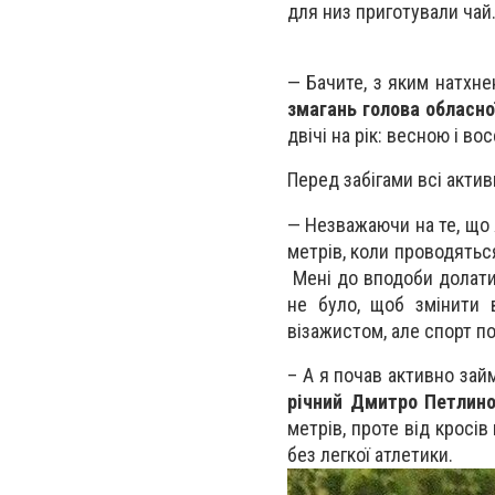
для низ приготували чай
— Бачите, з яким натхн
змагань голова обласно
двічі на рік: весною і во
Перед забігами всі актив
— Незважаючи на те, що я
метрів, коли проводяться 
Мені до вподоби долати б
не було, щоб змінити 
візажистом, але спорт п
– А я почав активно зай
річний Дмитро Петлин
метрів, проте від кросів
без легкої атлетики.