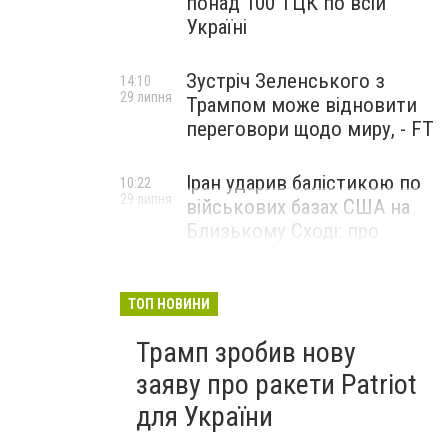
понад 100 ТЦК по всій
Україні
Зустріч Зеленського з
14:10
29 липня
Трампом може відновити
переговори щодо миру, - FT
Іран ударив балістикою по
10:22
29 липня
військових базах США на
Близькому Сході: про
наслідки повідомили у
CENTCOM
ТОП НОВИНИ
Трамп зробив нову
заяву про ракети Patriot
для України