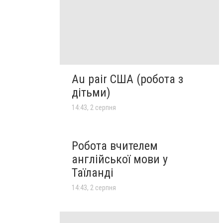
Au pair США (робота з
дітьми)
14:43, 2 серпня
Робота вчителем
англійської мови у
Таїланді
14:43, 2 серпня