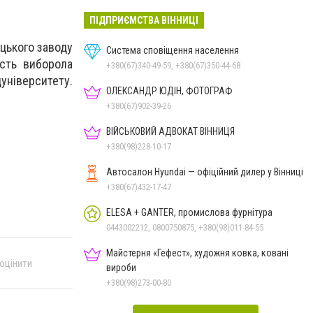
ПІДПРИЄМСТВА ВІННИЦІ
цького заводу
Система сповіщення населення
ість виборола
+380(67)340-49-59, +380(67)350-44-68
університету.
ОЛЕКСАНДР ЮДІН, ФОТОГРАФ
+380(67)902-39-26
ВІЙСЬКОВИЙ АДВОКАТ ВІННИЦЯ
+380(98)228-10-17
Автосалон Hyundai — офіційний дилер у Вінниці
+380(67)432-17-47
ELESA + GANTER, промислова фурнітура
0443002212, 0800750875, +380(98)011-84-55
Майстерня «Гефест», художня ковка, ковані
 оцінити
вироби
+380(98)273-00-80