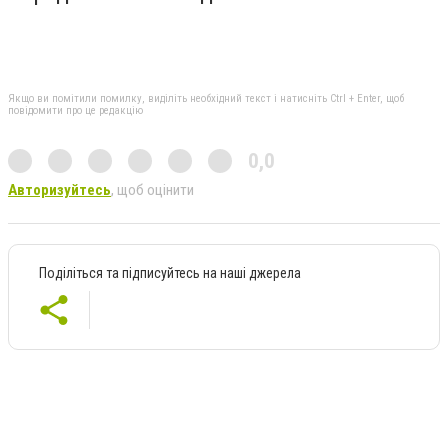
Якщо ви помітили помилку, виділіть необхідний текст і натисніть Ctrl + Enter, щоб
повідомити про це редакцію
0,0
Авторизуйтесь
, щоб оцінити
Поділіться та підписуйтесь на наші джерела