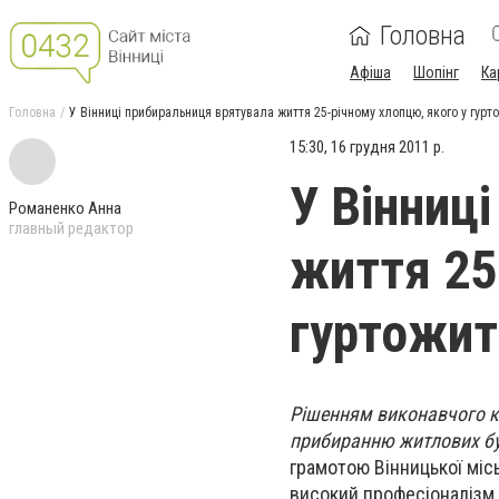
Головна
Афіша
Шопінг
Ка
Головна
У Вінниці прибиральниця врятувала життя 25-річному хлопцю, якого у гурт
15:30, 16 грудня 2011 р.
У Вінниц
Романенко Анна
главный редактор
життя 25
гуртожит
Рішенням виконавчого к
прибиранню житлових буд
грамотою Вінницької міс
високий професіоналізм,