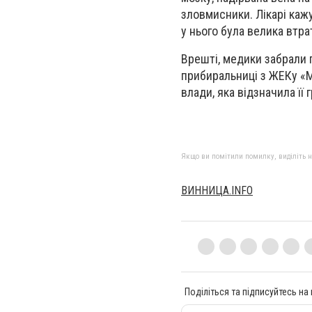
зловмисники. Лікарі кажу
у нього була велика втр
Врешті, медики забрали 
прибиральниці з ЖЕКу «М
влади, яка відзначила її
Якщо ви помітили помилку, виділіть нео
ВИННИЦА.INFO
Поділіться та підписуйтесь на