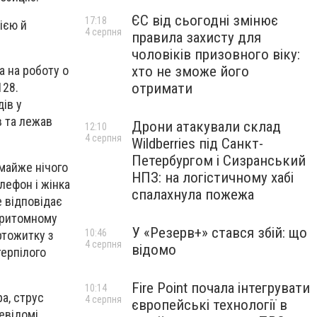
ЄС від сьогодні змінює
17:18
ією й
4 серпня
правила захисту для
чоловіків призовного віку:
хто не зможе його
а на роботу о
отримати
128.
ів у
в та лежав
Дрони атакували склад
12:10
4 серпня
Wildberries під Санкт-
Петербургом і Сизранський
 майже нічого
НПЗ: на логістичному хабі
лефон і жінка
спалахнула пожежа
е відповідає
епритомному
У «Резерв+» стався збій: що
10:46
ртожитку з
4 серпня
відомо
терпілого
Fire Point почала інтегрувати
10:14
а, струс
4 серпня
європейські технології в
евідомі