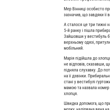
Мер Вінниці особисто пр
зазначив, що завдяки її
А сталося це три тижні н
5-й ранку і пішла прибир
Зайшовши у вестибуль бу
верхньому одязі, притули
мобільний.
Марія підійшла до хлопця
не відповів, сказавши, щ
підняла слухавку. До пот
на її дзвінки. Прибираль
стані у вестибулі гуртож
мамою та назвала номер 
хлопця.
Швидка допомога, що при
мозку, надірвана вена на