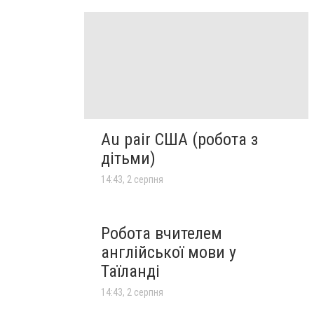
Au pair США (робота з
дітьми)
14:43, 2 серпня
Робота вчителем
англійської мови у
Таїланді
14:43, 2 серпня