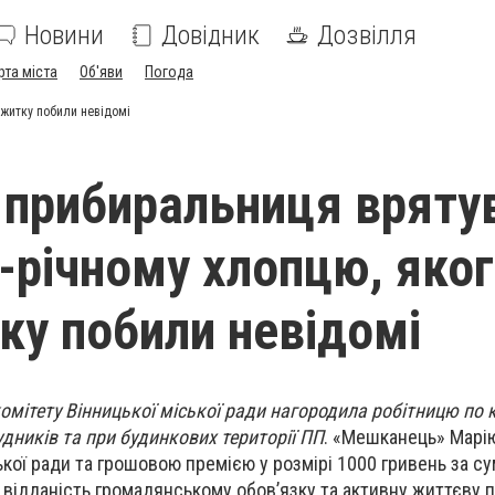
Новини
Довідник
Дозвілля
рта міста
Об'яви
Погода
ожитку побили невідомі
і прибиральниця вряту
-річному хлопцю, яког
ку побили невідомі
омітету Вінницької міської ради нагородила робітницю по
ників та при будинкових території ПП
. «Мешканець» Марі
ької ради та грошовою премією у розмірі 1000 гривень за су
 відданість громадянському обов’язку та активну життєву п