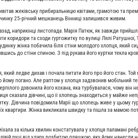
ивітав жеківську прибиральницю квітами, грамотою та прем
 вчинку 25-річний мешканець Вінниці залишився живим.
азад, наприкінці листопада. Марія Патюк, як завжди прийшл
ати коридори та сходи гуртожитку по вулиці Лялі Ратушної, 
динку жінка побачила біля стіни молодого хлопця, який сид
вшись до стіни спиною. З під рукава його куртки текла кро
, який ледве дихав і почала питати його про його стан. Той
о йому погано. Але раптом у хлопця задзвонив мобільний те
ерпілого дзвонила його кохана, яка турбувалася, чому він н
ниця сказала дівчині, що її хлопець знаходиться у майже н
итку. Дівчина повідомила Марії що хлопець живе у цьому гу
їх квартири. Жінка викликала швидку та пішла за мамою по
їхала за кілька хвилин констатувала у хлопця паламані ребр
 лівій руці від удару розбитою пляшкою, яку йому нанесли н