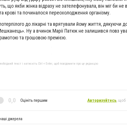
ть, що якби жінка відразу не зателефонувала, він міг би не
ата крові та починалося переохолодження організму.
потерпілого до лікарні та врятували йому життя, дякуючи д
ешканець». Ну а вчинок Марії Патюк не залишився повз ува
 грамотою та грошовою премією.
бхідний текст і натисніть Ctrl + Enter, щоб повідомити про це редакцію
0,0
Оцініть першим
Авторизуйтесь
, щоб
 наші джерела