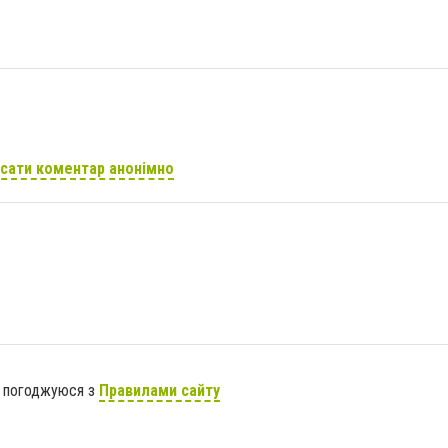
сати коментар анонімно
я погоджуюся з
Правилами сайту