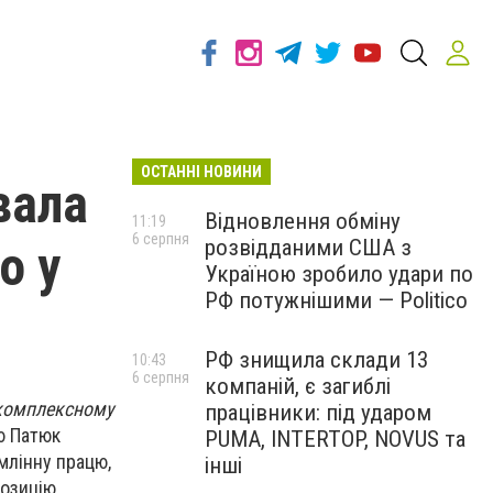
ОСТАННІ НОВИНИ
вала
Відновлення обміну
11:19
6 серпня
розвідданими США з
о у
Україною зробило удари по
РФ потужнішими — Politico
РФ знищила склади 13
10:43
6 серпня
компаній, є загиблі
 комплексному
працівники: під ударом
ю Патюк
PUMA, INTERTOP, NOVUS та
млінну працю,
інші
озицію.