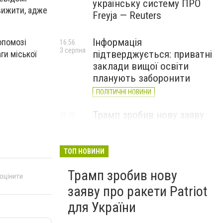
українську систему ПРО
 вижити, адже
Freyja — Reuters
Інформація
опомозі
16:56
3 серпня
підтверджується: приватні
ги міської
заклади вищої освіти
планують заборонити
ПОЛІТИЧНІ НОВИНИ
Трамп зробив нову заяву
08:30
2 серпня
про ракети Patriot для
України
ТОП НОВИНИ
Трамп зробив нову
 оцінити
заяву про ракети Patriot
для України