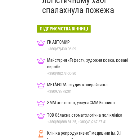
логістичному хабі
спалахнула пожежа
ПІДПРИЄМСТВА ВІННИЦІ
ГК АВТОМИР
+380(67)430-06-09
Майстерня «Гефест», художня ковка, ковані
вироби
+380(98)273-00-80
METÁFORA, студия копирайтинга
+380978778201
SMM агентство, услуги СММ Винница
ТОВ Обласна стоматологічна поліклініка
+380(50)888-81-25, +380(43)267-27-41
Клініка репродуктивної медицини ім. В.І.