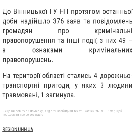
До Вінницької ГУ НП протягом останньої
доби надійшло 376 заяв та повідомлень
громадян про кримінальні
правопорушення та інші події, з них 49 –
з ознаками кримінальних
правопорушень.
На території області стались 4 дорожньо-
транспортні пригоди, у яких 3 людини
травмовані, 1 загинула.
Якщо ви помітили помилку, виділіть необхідний текст і натисніть Ctrl + Enter, щоб
повідомити про це редакцію
REGION.UNN.UA