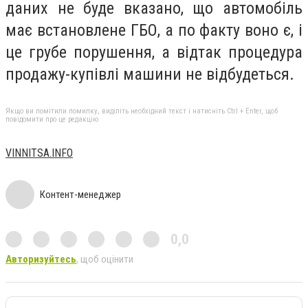
даних не буде вказано, що автомобіль
має встановлене ГБО, а по факту воно є, і
це грубе порушення, а відтак процедура
продажу-купівлі машини не відбудеться.
Якщо ви помітили помилку, виділіть необхідний текст і натисніть Ctrl + Enter, щоб
повідомити про це редакцію
VINNITSA.INFO
Контент-менеджер
0,0
Авторизуйтесь
, щоб оцінити