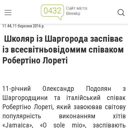
11:44, 11 березня 2016 р.
Школяр із Шаргорода заспіває
із всесвітньовідомим співаком
Робертіно Лореті
11-річний Олександр Подолян з
Шаргородщини та італійський співак
Робертіно Лореті, який завоював світову
популярність виконанням хітів
«Jamaica», «О sole mio», заспівають