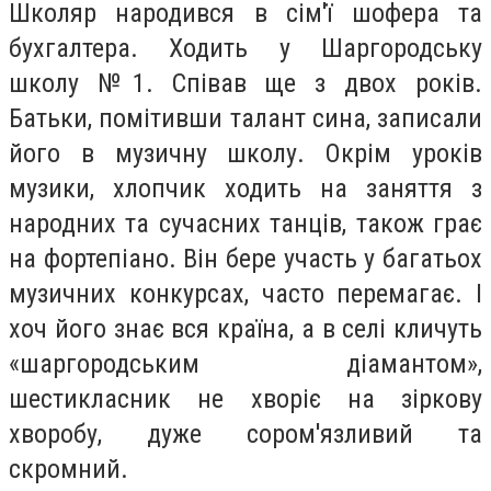
Школяр народився в сім'ї шофера та
бухгалтера. Ходить у Шаргородську
школу №1. Співав ще з двох років.
Батьки, помітивши талант сина, записали
його в музичну школу. Окрім уроків
музики, хлопчик ходить на заняття з
народних та сучасних танців, також грає
на фортепіано. Він бере участь у багатьох
музичних конкурсах, часто перемагає. І
хоч його знає вся країна, а в селі кличуть
«шаргородським діамантом»,
шестикласник не хворіє на зіркову
хворобу, дуже сором'язливий та
скромний.