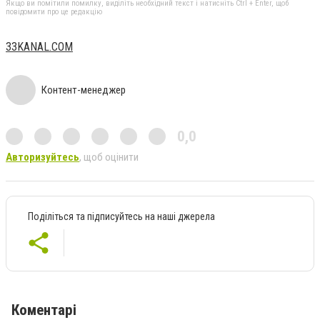
Якщо ви помітили помилку, виділіть необхідний текст і натисніть Ctrl + Enter, щоб
повідомити про це редакцію
33KANAL.COM
Контент-менеджер
0,0
Авторизуйтесь
, щоб оцінити
Поділіться та підписуйтесь на наші джерела
Коментарі