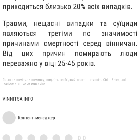
приходиться близько 20% всіх випадків.
Травми, нещасні випадки та суїциди
являються третіми по значимості
причинами смертності серед вінничан.
Від цих причин помирають люди
переважно у віці 25-45 років.
Якщо ви помітили помилку, виділіть необхідний текст і натисніть Ctrl + Enter, щоб
повідомити про це редакцію
VINNITSA.INFO
Контент-менеджер
0,0