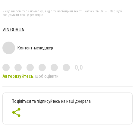
Якщо ви помітили помилку, виділіть необхідний текст і натисніть Ctrl + Enter, щоб
повідомити про це редакцію
VIN.GOV.UA
Контент-менеджер
0,0
Авторизуйтесь
, щоб оцінити
Поділіться та підписуйтесь на наші джерела