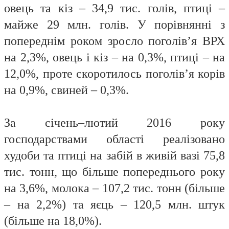
овець та кіз – 34,9 тис. голів, птиці –
майже 29 млн. голів. У порівнянні з
попереднім роком зросло поголів’я ВРХ
на 2,3%, овець і кіз – на 0,3%, птиці – на
12,0%, проте скоротилось поголів’я корів
на 0,9%, свиней – 0,3%.
За січень–лютий 2016 року
господарствами областi реалiзовано
худоби та птиці на забій в живій вазі 75,8
тис. тонн, що більше попереднього року
на 3,6%, молока – 107,2 тис. тонн (більше
– на 2,2%) та яєць – 120,5 млн. штук
(більше на 18,0%).