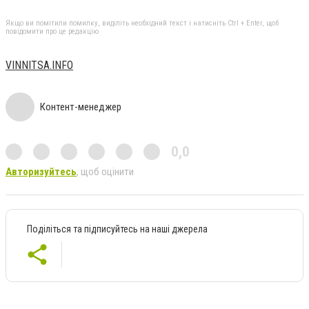
Якщо ви помітили помилку, виділіть необхідний текст і натисніть Ctrl + Enter, щоб
повідомити про це редакцію
VINNITSA.INFO
Контент-менеджер
0,0
Авторизуйтесь
, щоб оцінити
Поділіться та підписуйтесь на наші джерела