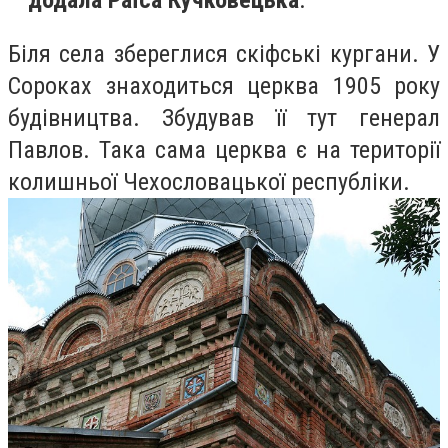
–
додала Раїса Кучковецька
.
Біля села збереглися скіфські кургани. У
Сороках знаходиться церква 1905 року
будівництва. Збудував її тут генерал
Павлов. Така сама церква є на території
колишньої Чехословацької республіки.