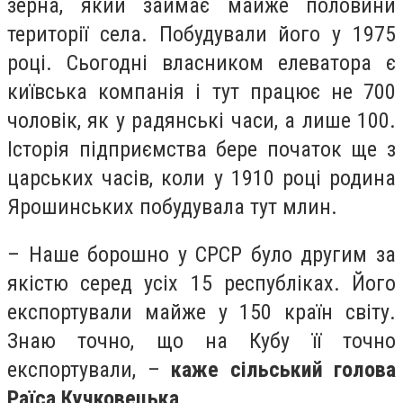
зерна, який займає майже половини
території села. Побудували його у 1975
році. Сьогодні власником елеватора є
київська компанія і тут працює не 700
чоловік, як у радянські часи, а лише 100.
Історія підприємства бере початок ще з
царських часів, коли у 1910 році родина
Ярошинських побудувала тут млин.
– Наше борошно у СРСР було другим за
якістю серед усіх 15 республіках. Його
експортували майже у 150 країн світу.
Знаю точно, що на Кубу її точно
експортували, –
каже сільський голова
Раїса Кучковецька
.