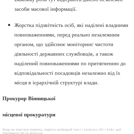
засоби масової інформації.
Жорстка підзвітність осіб, які наділені владними
повноваженнями, перед реально незалежним
органом, що здійснює моніторинг чистоти
діяльності державних службовців, а також
наділений повноваженнями по притягненню до
відповідальності посадовців незалежно від їх
місця в ієрархічній структурі влади.
Прокурор Вінницької
місцевої прокуратури
Якщо ви помітили помилку, виділіть необхідний текст і натисніть Ctrl + Enter, щоб
повідомити про це редакцію