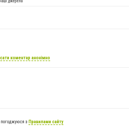
 наші джерела
сати коментар анонімно
я погоджуюся з
Правилами сайту