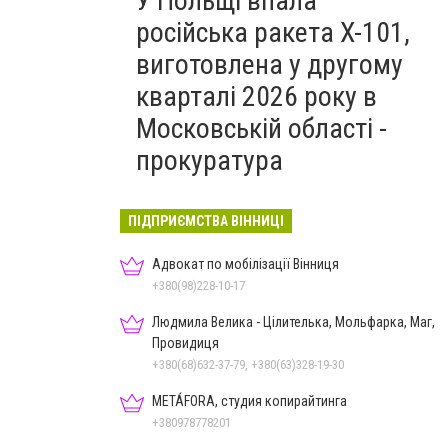
У Польщі впала
російська ракета X-101,
виготовлена у другому
кварталі 2026 року в
Московській області -
прокуратура
ПІДПРИЄМСТВА ВІННИЦІ
Адвокат по мобілізації Вінниця
+380(98)228-10-17
Людмила Велика - Цілителька, Мольфарка, Маг,
Провидиця
+380(68)632-37-79, +380(63)328-19-30
METÁFORA, студия копирайтинга
+380978778201