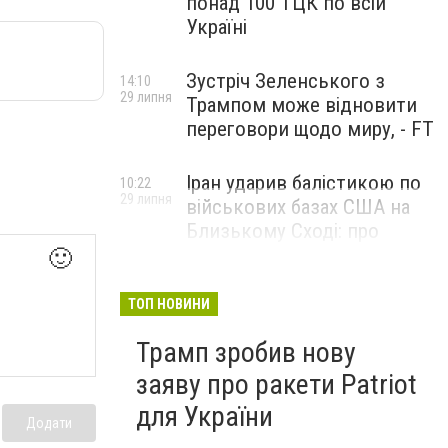
понад 100 ТЦК по всій
Україні
Зустріч Зеленського з
14:10
29 липня
Трампом може відновити
переговори щодо миру, - FT
Іран ударив балістикою по
10:22
29 липня
військових базах США на
Близькому Сході: про
наслідки повідомили у
🙂
CENTCOM
ТОП НОВИНИ
Трамп зробив нову
заяву про ракети Patriot
для України
Додати