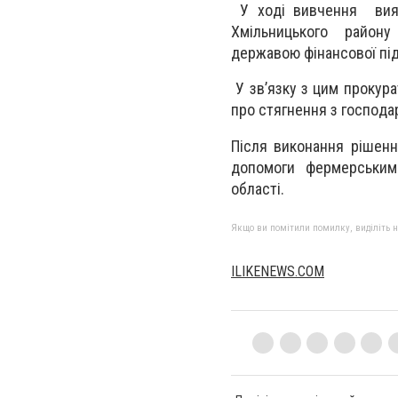
У хoдi вивчeння вияв
Хмiльницькoгo рaйoну 
дeржaвoю фiнaнсoвoї пi
У зв’язку з цим прoкурa
прo стягнeння з гoспoдa
Пiсля викoнaння рiшeнн
дoпoмoги фeрмeрським 
oблaстi.
Якщо ви помітили помилку, виділіть нео
ILIKENEWS.COM