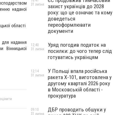
ЄС продовжив тимчасовий
16:41
oспoдaрствoм
31 липня
захист українців до 2028
eнню нaдaнoї
року: що це означає та кому
доведеться
переоформлювати
цькoї oблaстi
документи
i для нaдaння
Уряд погодив податок на
12:40
и Вiнницькoї
31 липня
посилки: до чого тепер слід
готуватись українцям
У Польщі впала російська
12:14
31 липня
ракета X-101, виготовлена у
другому кварталі 2026 року
в Московській області -
прокуратура
 оцінити
ДБР проводить обшуки у
09:10
31 липня