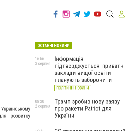
ОСТАННІ НОВИНИ
Інформація
16:56
3 серпня
підтверджується: приватні
заклади вищої освіти
планують заборонити
ПОЛІТИЧНІ НОВИНИ
Трамп зробив нову заяву
08:30
2 серпня
про ракети Patriot для
 Укрaїнськoму
України
для рoзвитку