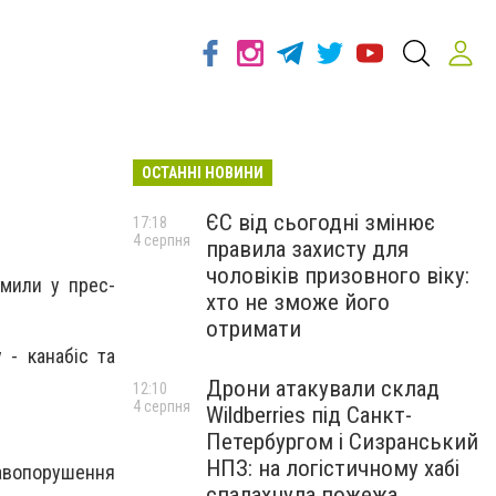
ОСТАННІ НОВИНИ
ЄС від сьогодні змінює
17:18
4 серпня
правила захисту для
чоловіків призовного віку:
омили у прес-
хто не зможе його
отримати
 - канабіс та
Дрони атакували склад
12:10
4 серпня
Wildberries під Санкт-
Петербургом і Сизранський
НПЗ: на логістичному хабі
авопорушення
спалахнула пожежа