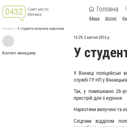
Головна
Афіша
Шопінг
Ка
Головна
У студента вилучили наркотики
16:29, 2 квітня 2016 р.
У студен
Контент-менеджер
У Вінниці поліцейські 
службі ГУ НП у Вінницькі
Так, у помешканні 26-р
пристрій для її куріння.
Наркотики вилучені та н
Слідчим відділом пол