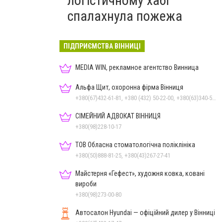
логістичному хабі
спалахнула пожежа
ПІДПРИЄМСТВА ВІННИЦІ
MEDIA WIN, рекламное агентство Винница
Альфа Щит, охоронна фірма Вінниця
+380(67)432-61-81, +380 (432) 50-22-00, +380(63)340-58-58
СІМЕЙНИЙ АДВОКАТ ВІННИЦЯ
+380(98)228-10-17
ТОВ Обласна стоматологічна поліклініка
+380(50)888-81-25, +380(43)267-27-41
Майстерня «Гефест», художня ковка, ковані
вироби
+380(98)273-00-80
Автосалон Hyundai — офіційний дилер у Вінниці