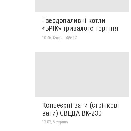
Твердопаливні котли
«БРІК» тривалого горіння
12
10:46, Вчора
Конвеєрні ваги (стрічкові
ваги) СВЕДА ВК-230
13:03, 5 серпня