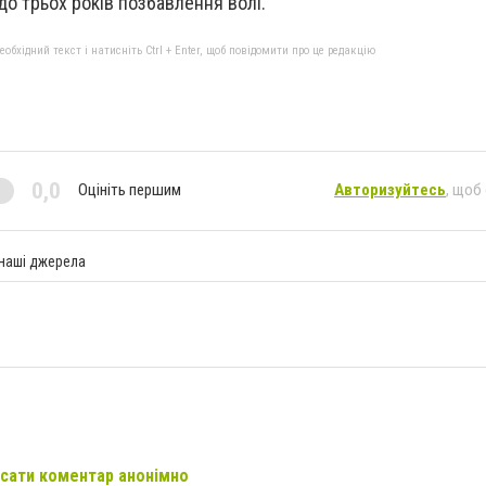
о трьох років позбавлення волі.
бхідний текст і натисніть Ctrl + Enter, щоб повідомити про це редакцію
0,0
Оцініть першим
Авторизуйтесь
, щоб
 наші джерела
сати коментар анонімно