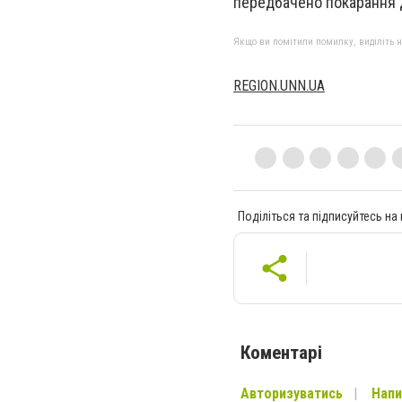
передбачено покарання д
Якщо ви помітили помилку, виділіть нео
REGION.UNN.UA
Поділіться та підписуйтесь на
Коментарі
Авторизуватись
Напи