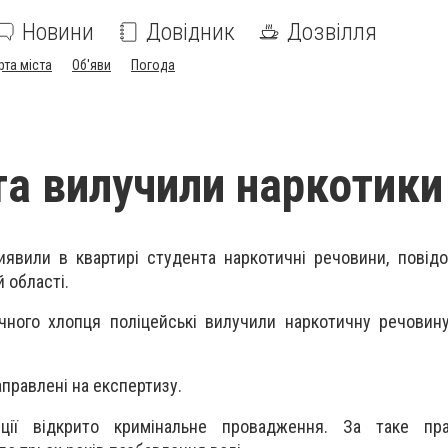
Новини
Довідник
Дозвілля
рта міста
Об'яви
Погода
та вилучили наркотики
виявили в квартирі студента наркотичні речовини, повід
й області.
ічного хлопця поліцейські вилучили наркотичну речовину
аправлені на експертизу.
іції відкрито кримінальне провадження. За таке пр