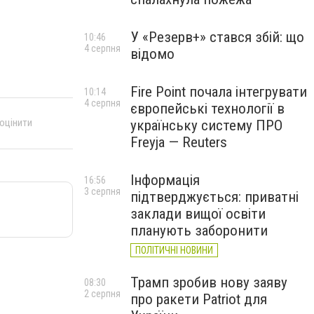
У «Резерв+» стався збій: що
10:46
4 серпня
відомо
Fire Point почала інтегрувати
10:14
4 серпня
європейські технології в
 оцінити
українську систему ПРО
Freyja — Reuters
Інформація
16:56
3 серпня
підтверджується: приватні
заклади вищої освіти
планують заборонити
ПОЛІТИЧНІ НОВИНИ
Трамп зробив нову заяву
08:30
2 серпня
про ракети Patriot для