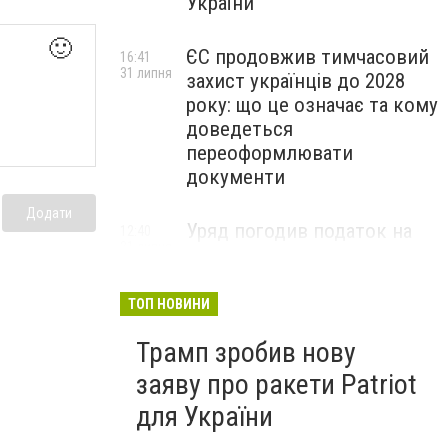
України
🙂
ЄС продовжив тимчасовий
16:41
31 липня
захист українців до 2028
року: що це означає та кому
доведеться
переоформлювати
документи
Додати
Уряд погодив податок на
12:40
31 липня
посилки: до чого тепер слід
готуватись українцям
ТОП НОВИНИ
Трамп зробив нову
заяву про ракети Patriot
для України