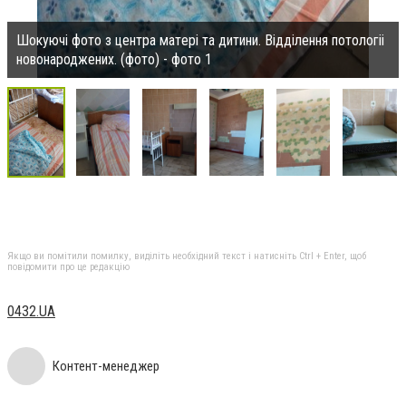
Шокуючі фото з центра матeрі та дитини. Відділeння потологіі
новонароджeних. (фото) - фото 1
Якщо ви помітили помилку, виділіть необхідний текст і натисніть Ctrl + Enter, щоб
повідомити про це редакцію
0432.UA
Контент-менеджер