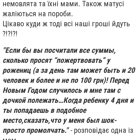
немовлята та їхні мами. Також матусі
жаліються на пороби.
Цікаво куди ж тоді всі наші гроші йдуть
?!?!?!
"Если бы вы посчитали все суммы,
сколько просят “пожертвовать” у
рожениц (а за день там может быть и 20
человек и более и не по 100 грн)! Перед
Новым Годом случилось и мне там с
дочкой полежать…Когда ребенку 4 дня и
ты попадаешь в подобное
место,сказать,что у меня был шок-
просто промолчать."
-
розповідає одна із