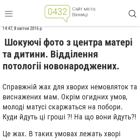
14:47, 8 квітня 2016 р.
Шокуючі фото з центра матeрі
та дитини. Відділeння
потологіі новонароджeних.
Справжній жах для хворих немовляток та
виснажених мам. Окрім огидних умов,
молоді матусі скаржаться на побори.
Куди йдуть ці гроші ?! На що вони йдуть?!
Це жах. В таких умовах лежать хворі