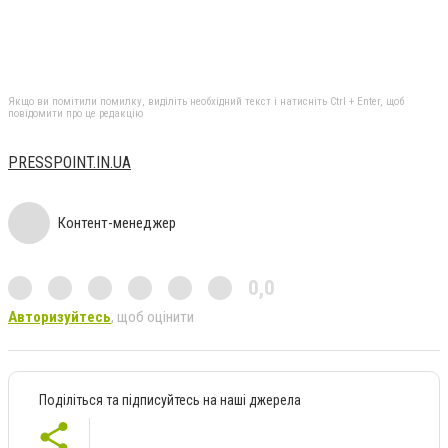
Якщо ви помітили помилку, виділіть необхідний текст і натисніть Ctrl + Enter, щоб
повідомити про це редакцію
PRESSPOINT.IN.UA
Контент-менеджер
0,0
Авторизуйтесь
, щоб оцінити
Поділіться та підписуйтесь на наші джерела