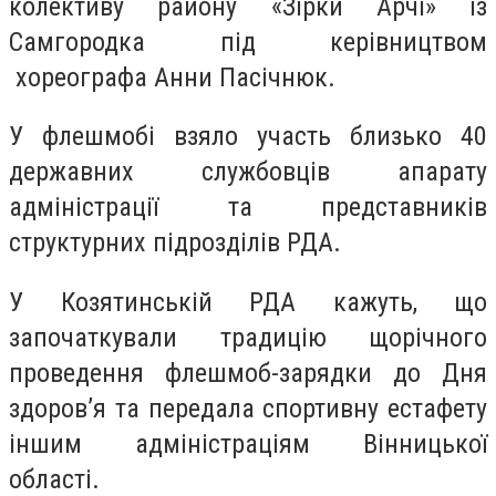
колективу району «Зірки Арчі» із
Самгородка під керівництвом
хореографа Анни Пасічнюк.
У флешмобі взяло участь близько 40
державних службовців апарату
адміністрації та представників
структурних підрозділів РДА.
У Козятинській РДА кажуть, що
започаткували традицію щорічного
проведення флешмоб-зарядки до Дня
здоров’я та передала спортивну естафету
іншим адміністраціям Вінницької
області.