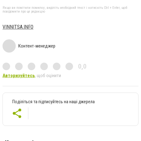
Якщо ви помітили помилку, виділіть необхідний текст і натисніть Ctrl + Enter, щоб
повідомити про це редакцію
VINNITSA.INFO
Контент-менеджер
0,0
Авторизуйтесь
, щоб оцінити
Поділіться та підписуйтесь на наші джерела