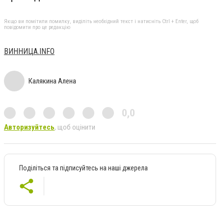
Якщо ви помітили помилку, виділіть необхідний текст і натисніть Ctrl + Enter, щоб
повідомити про це редакцію
ВИННИЦА.INFO
Калякина Алена
0,0
Авторизуйтесь
, щоб оцінити
Поділіться та підписуйтесь на наші джерела