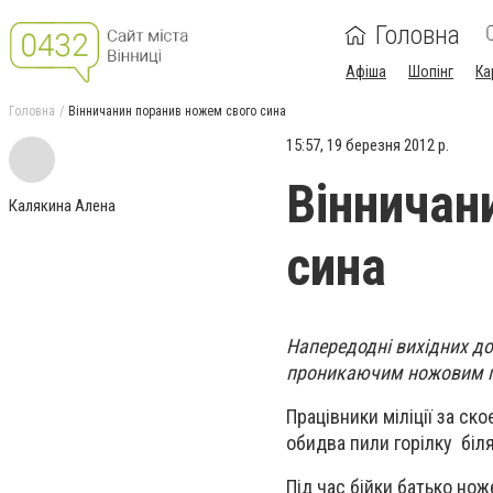
Головна
Афіша
Шопінг
Ка
Головна
Вінничанин поранив ножем свого сина
15:57, 19 березня 2012 р.
Вінничан
Калякина Алена
сина
Напередодні вихідних до
проникаючим ножовим по
Працівники міліції за ск
обидва пили горілку біля
Під час бійки батько но