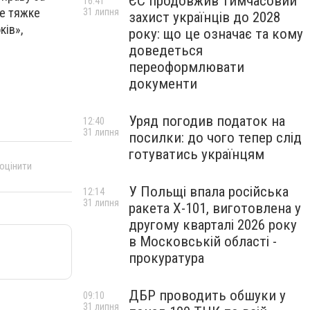
ЄС продовжив тимчасовий
16:41
не тяжке
31 липня
захист українців до 2028
ків»,
року: що це означає та кому
доведеться
переоформлювати
документи
Уряд погодив податок на
12:40
31 липня
посилки: до чого тепер слід
готуватись українцям
 оцінити
У Польщі впала російська
12:14
31 липня
ракета X-101, виготовлена у
другому кварталі 2026 року
в Московській області -
прокуратура
ДБР проводить обшуки у
09:10
31 липня