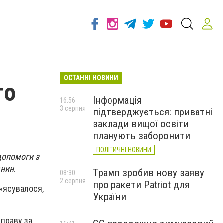
ОСТАННІ НОВИНИ
го
Інформація
16:56
3 серпня
підтверджується: приватні
заклади вищої освіти
планують заборонити
ПОЛІТИЧНІ НОВИНИ
 допомоги з
анин
.
Трамп зробив нову заяву
08:30
2 серпня
про ракети Patriot для
з»ясувалося,
України
справу за