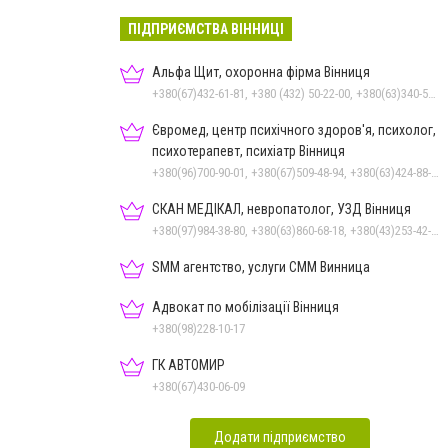
ПІДПРИЄМСТВА ВІННИЦІ
Альфа Щит, охоронна фірма Вінниця
+380(67)432-61-81, +380 (432) 50-22-00, +380(63)340-58-58
Євромед, центр психічного здоров'я, психолог,
психотерапевт, психіатр Вінниця
+380(96)700-90-01, +380(67)509-48-94, +380(63)424-88-30
СКАН МЕДІКАЛ, невропатолог, УЗД Вінниця
+380(97)984-38-80, +380(63)860-68-18, +380(43)253-42-51
SMM агентство, услуги СММ Винница
Адвокат по мобілізації Вінниця
+380(98)228-10-17
ГК АВТОМИР
+380(67)430-06-09
Додати підприємство