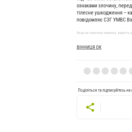
ознаками злочину, перед
тілесне ушкодження – ка
повідомляє СЗГ УМВС Ві
Якщо ви помітили помилку, виділіть нео
ВІННИЦЯ ОК
Поділіться та підписуйтесь на