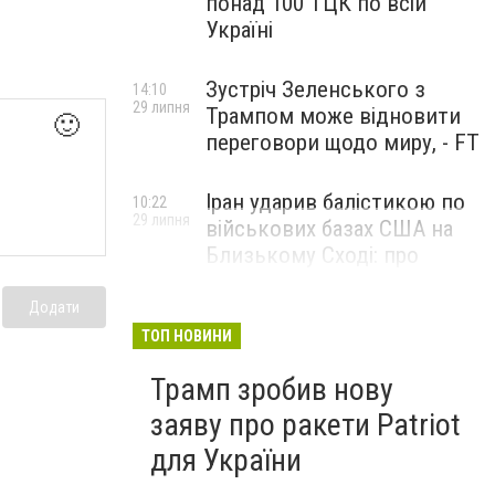
понад 100 ТЦК по всій
Україні
Зустріч Зеленського з
14:10
29 липня
Трампом може відновити
🙂
переговори щодо миру, - FT
Іран ударив балістикою по
10:22
29 липня
військових базах США на
Близькому Сході: про
наслідки повідомили у
CENTCOM
Додати
ТОП НОВИНИ
Трамп зробив нову
заяву про ракети Patriot
для України