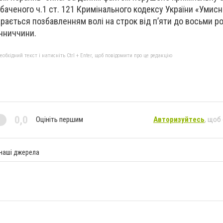
баченого ч.1 ст. 121 Кримінального кодексу України «Умис
рається позбавленням волі на строк від п’яти до восьми ро
нниччини.
бхідний текст і натисніть Ctrl + Enter, щоб повідомити про це редакцію
0,0
Оцініть першим
Авторизуйтесь
, щоб
 наші джерела