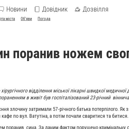
Новини
Довідник
Дозвілля
рта міста
Об'яви
Погода
ин поранив ножем сво
 хірургічного відділення міської лікарні швидкої медичної
раненням в живіт був госпіталізований 23-річний віннич
оєння злочину затримали 57-річного батька потерпілого. Як 
 кафе по вул. Ватутіна, а потім почали сваритися та битися.
жем поранив сина. За даним фактом порушено кримінальну 