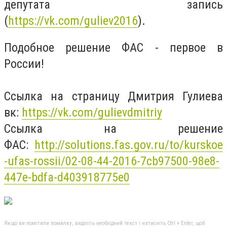
депутата запись
(
https://vk.com/guliev2016
).
Подобное решение ФАС - первое в
России!
Ссылка на страницу Дмитрия Гулиева
вк:
https://vk.com/gulievdmitriy
Ссылка на решение
ФАС:
http://solutions.fas.gov.ru/to/kurskoe
-ufas-rossii/02-08-44-2016-7cb97500-98e8-
447e-bdfa-d403918775e0
Якщо ви помітили помилку, виділіть необхідний текст і натисніть Ctrl + Enter, щоб