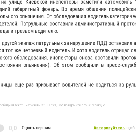
 на улице Киевской инспекторы заметили автомобиль V
адний габаритный фонарь. Во время общения полицейски
ольного опьянения. От обследования водитель категориче
детелей. Патрульные составили административный проток
редали трезвом водителю.
а другой экипаж патрульных за нарушение ПДД остановил а
ся тот же нетрезвый водитель. И хотя водитель отрицал с
ского обследования, инспекторы снова составили проток
остоянии опьянения). Об этом сообщили в пресс-служб
нницы еще раз призывает водителей не садиться за рул
бхідний текст і натисніть Ctrl + Enter, щоб повідомити про це редакцію
0,0
Оцініть першим
Авторизуйтесь
, щоб