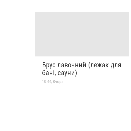
Брус лавочний (лежак для
бані, сауни)
10:44, Вчора