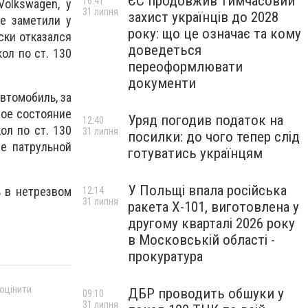
ЄС продовжив тимчасовий
16:41
olkswagen, у
31 липня
захист українців до 2028
е заметили у
року: що це означає та кому
ски отказался
доведеться
ол по ст. 130
переоформлювати
документи
втомобиль, за
вое состояние
Уряд погодив податок на
12:40
ол по ст. 130
31 липня
посилки: до чого тепер слід
е патрульной
готуватись українцям
У Польщі впала російська
ь в нетрезвом
12:14
31 липня
ракета X-101, виготовлена у
другому кварталі 2026 року
в Московській області -
прокуратура
 оцінити
ДБР проводить обшуки у
09:10
31 липня