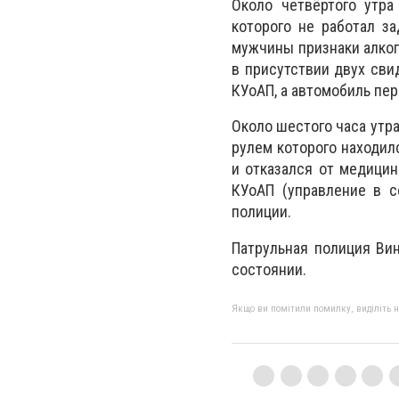
Около четвёртого утра
которого не работал з
мужчины признаки алког
в присутствии двух сви
КУоАП, а автомобиль пе
Около шестого часа утр
рулем которого находил
и отказался от медицин
КУоАП (управление в с
полиции.
Патрульная полиция Ви
состоянии.
Якщо ви помітили помилку, виділіть нео