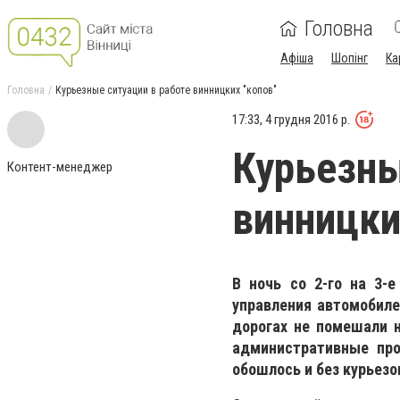
Головна
Афіша
Шопінг
Ка
Головна
Курьезные ситуации в работе винницких "копов"
17:33, 4 грудня 2016 р.
Курьезны
Контент-менеджер
винницки
В ночь со 2-го на 3-
управления автомобиле
дорогах не помешали н
административные про
обошлось и без курьезо