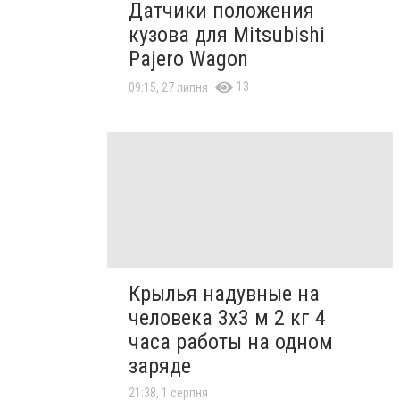
Датчики положения
кузова для Mitsubishi
Pajero Wagon
13
09:15, 27 липня
Крылья надувные на
человека 3х3 м 2 кг 4
часа работы на одном
заряде
21:38, 1 серпня