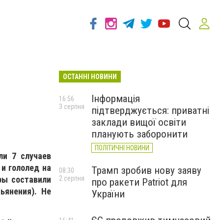
ОСТАННІ НОВИНИ
Інформація
16:56
3 серпня
підтверджується: приватні
заклади вищої освіти
планують заборонити
ПОЛІТИЧНІ НОВИНИ
ли 7 случаев
и гололед на
Трамп зробив нову заяву
08:30
ры составили
2 серпня
про ракети Patriot для
ьянения). Не
України