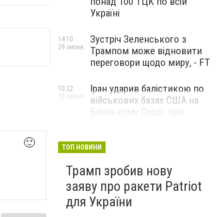
понад 100 ТЦК по всій
Україні
Зустріч Зеленського з
14:10
29 липня
Трампом може відновити
переговори щодо миру, - FT
Іран ударив балістикою по
10:22
29 липня
військових базах США на
Близькому Сході: про
наслідки повідомили у
CENTCOM
🙂
ТОП НОВИНИ
Трамп зробив нову
заяву про ракети Patriot
для України