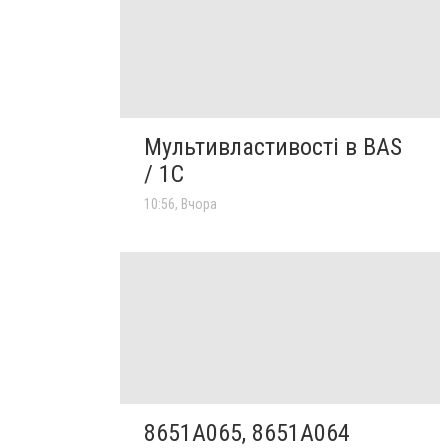
Мультивластивості в BAS
/ 1C
10:56, Вчора
8651A065, 8651A064