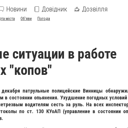
Новини
Довідник
Дозвілля
рта міста
Об'яви
Погода
е ситуации в работе
х "копов"
е декабря патрульные полицейские Винницы обнаружи
м в состоянии опьянения. Ухудшение погодных условий 
етрезвым водителям сесть за руль. На всех инспекто
токолы по ст. 130 КУоАП (управление в состоянии оп
в.