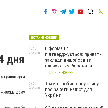
ОСТАННІ НОВИНИ
Інформація
16:56
3 серпня
підтверджується: приватні
4 дня
заклади вищої освіти
планують заборонити
ПОЛІТИЧНІ НОВИНИ
втотранспорта
Трамп зробив нову заяву
08:30
2 серпня
про ракети Patriot для
к жилому дому
України
пресс-службе