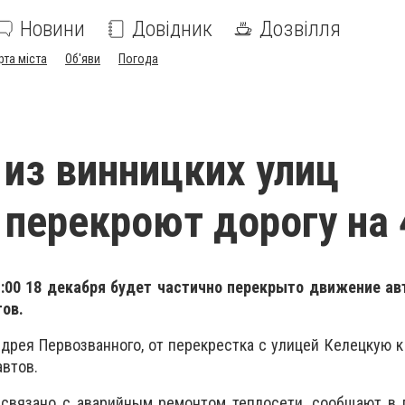
Новини
Довідник
Дозвілля
рта міста
Об'яви
Погода
 из винницких улиц
 перекроют дорогу на 
21:00 18 декабря будет частично перекрыто движение а
тов.
дрея Первозванного, от перекрестка с улицей Келецкую 
автов.
связано с аварийным ремонтом теплосети, сообщают в 