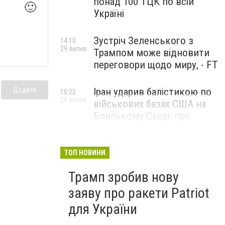
понад 100 ТЦК по всій
🙂
Україні
Зустріч Зеленського з
14:10
29 липня
Трампом може відновити
переговори щодо миру, - FT
Додати
Іран ударив балістикою по
10:22
29 липня
військових базах США на
Близькому Сході: про
наслідки повідомили у
CENTCOM
ТОП НОВИНИ
Трамп зробив нову
заяву про ракети Patriot
для України