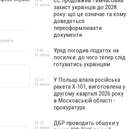
ЄС продовжив тимчасовий
16:41
31 липня
захист українців до 2028
року: що це означає та кому
доведеться
переоформлювати
документи
 оцінити
Уряд погодив податок на
12:40
31 липня
посилки: до чого тепер слід
готуватись українцям
У Польщі впала російська
12:14
31 липня
ракета X-101, виготовлена у
другому кварталі 2026 року
в Московській області -
прокуратура
ДБР проводить обшуки у
09:10
31 липня