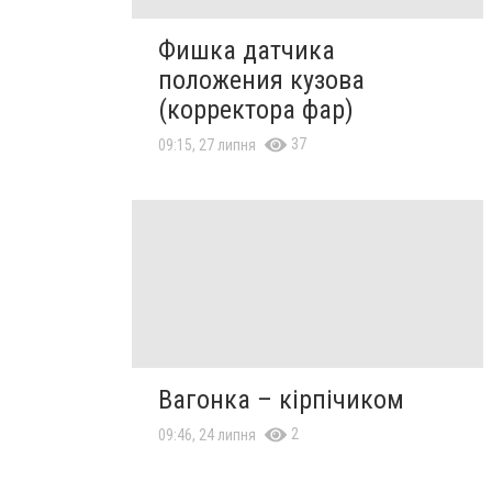
Фишка датчика
положения кузова
(корректора фар)
37
09:15, 27 липня
Вагонка – кірпічиком
2
09:46, 24 липня