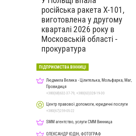
У Польщі впала
російська ракета X-101,
виготовлена у другому
кварталі 2026 року в
Московській області -
прокуратура
ПІДПРИЄМСТВА ВІННИЦІ
Людмила Велика - Цілителька, Мольфарка, Маг,
Провидиця
+380(68)632-37-79, +380(63)328-19-30
Центр правової допомоги, юридичні послуги
+380(67)259-05-22
SMM агентство, услуги СММ Винница
ОЛЕКСАНДР ЮДІН, ФОТОГРАФ