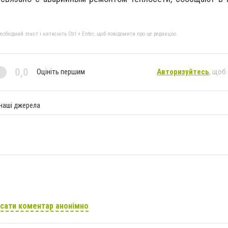
бхідний текст і натисніть Ctrl + Enter, щоб повідомити про це редакцію
0,0
Оцініть першим
Авторизуйтесь
, щоб
 наші джерела
сати коментар анонімно