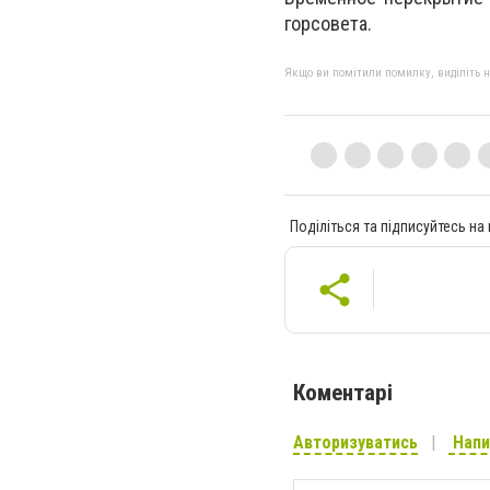
горсовета.
Якщо ви помітили помилку, виділіть нео
Поділіться та підписуйтесь на
Коментарі
Авторизуватись
Напи