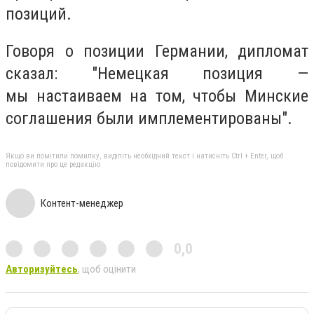
позиций.
Говоря о позиции Германии, дипломат
сказал: "Немецкая позиция —
мы настаиваем на том, чтобы Минские
соглашения были имплементированы".
Якщо ви помітили помилку, виділіть необхідний текст і натисніть Ctrl + Enter, щоб
повідомити про це редакцію
Контент-менеджер
0,0
Авторизуйтесь
, щоб оцінити