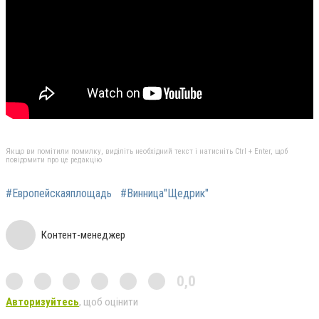
Якщо ви помітили помилку, виділіть необхідний текст і натисніть Ctrl + Enter, щоб
повідомити про це редакцію
#Европейскаяплощадь
#Винница"Щедрик"
Контент-менеджер
0,0
Авторизуйтесь
, щоб оцінити