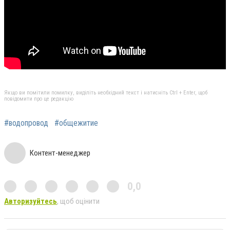
Якщо ви помітили помилку, виділіть необхідний текст і натисніть Ctrl + Enter, щоб
повідомити про це редакцію
#водопровод
#общежитие
Контент-менеджер
0,0
Авторизуйтесь
, щоб оцінити