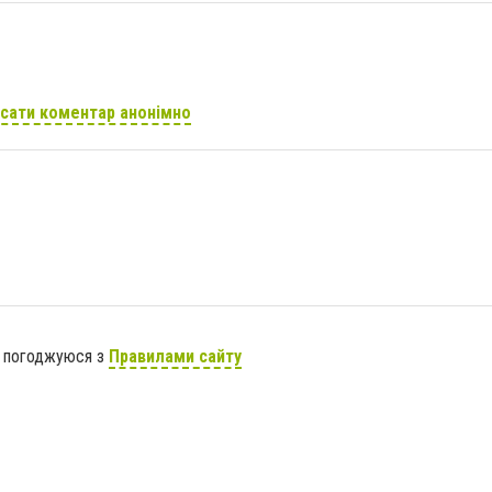
сати коментар анонімно
я погоджуюся з
Правилами сайту