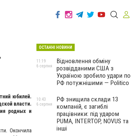
ОСТАННІ НОВИНИ
-
Відновлення обміну
11:19
6 серпня
розвідданими США з
Україною зробило удари по
РФ потужнішими — Politico
тний юбилей.
РФ знищила склади 13
10:43
дской власти.
6 серпня
компаній, є загиблі
ния родных и
працівники: під ударом
PUMA, INTERTOP, NOVUS та
інші
ти. Окончила