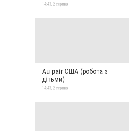
14:43, 2 серпня
Au pair США (робота з
дітьми)
14:43, 2 серпня