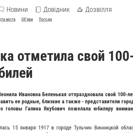
Новини
Довідник
Дозвілля
рта міста
Об'яви
Погода
ка отметила свой 100
билей
Неонила Ивановна Беленькая отпраздновала свой 100-ле
вить ее родные, близкие а также - представители горо
го головы Галина Якубович пожелала юбиляру внима
лась 15 января 1917 в городе Тульчин Винницкой облас