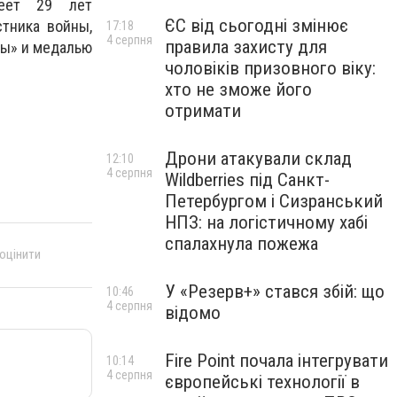
меет 29 лет
ЄС від сьогодні змінює
стника войны,
17:18
4 серпня
правила захисту для
ды» и медалью
чоловіків призовного віку:
хто не зможе його
отримати
Дрони атакували склад
12:10
4 серпня
Wildberries під Санкт-
Петербургом і Сизранський
НПЗ: на логістичному хабі
спалахнула пожежа
 оцінити
У «Резерв+» стався збій: що
10:46
4 серпня
відомо
Fire Point почала інтегрувати
10:14
4 серпня
європейські технології в