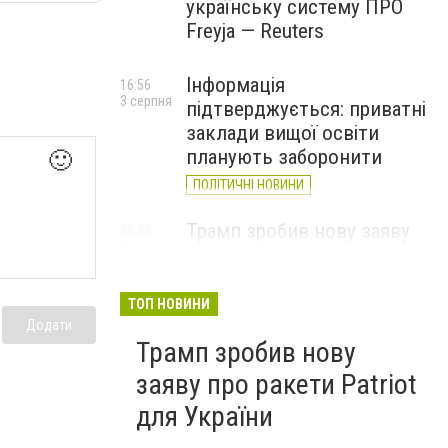
українську систему ПРО
Freyja — Reuters
Інформація
16:56
3 серпня
підтверджується: приватні
заклади вищої освіти
планують заборонити
🙂
ПОЛІТИЧНІ НОВИНИ
Трамп зробив нову заяву
08:30
2 серпня
про ракети Patriot для
України
ТОП НОВИНИ
Додати
Трамп зробив нову
заяву про ракети Patriot
для України