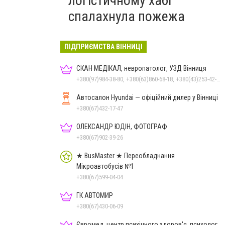
логістичному хабі
спалахнула пожежа
ПІДПРИЄМСТВА ВІННИЦІ
СКАН МЕДІКАЛ, невропатолог, УЗД Вінниця
+380(97)984-38-80, +380(63)860-68-18, +380(43)253-42-51
Автосалон Hyundai — офіційний дилер у Вінниці
+380(67)432-17-47
ОЛЕКСАНДР ЮДІН, ФОТОГРАФ
+380(67)902-39-26
★ BusMaster ★ Переобладнання
Мікроавтобусів №1
+380(67)599-04-04
ГК АВТОМИР
+380(67)430-06-09
Євромед, центр психічного здоров'я, психолог,