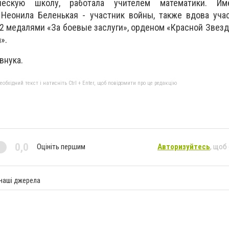
ическую школу, работала учителем математики. И
 Неонила Беленькая - участник войны, также вдова уча
2 медалями «За боевые заслуги», орденом «Красной Звез
».
внука.
бхідний текст і натисніть Ctrl + Enter, щоб повідомити про це редакцію
0,0
Оцініть першим
Авторизуйтесь
, щоб
 наші джерела