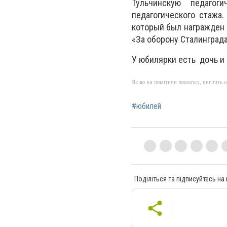
Тульчинскую педагог
педагогического стажа.
который был награжден 
«За оборону Сталинграда
У юбилярки есть дочь и 
Якщо ви помітили помилку, виділіть нео
#юбилей
Поділіться та підписуйтесь на