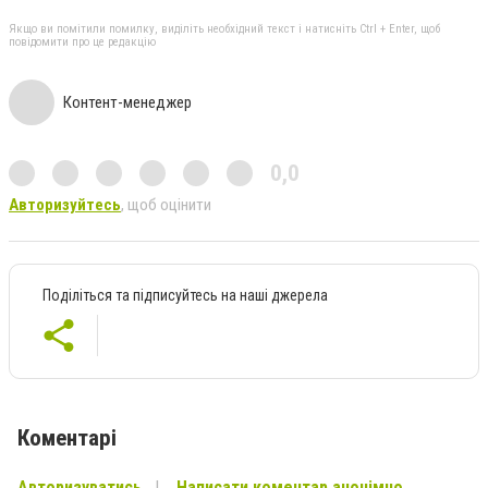
Якщо ви помітили помилку, виділіть необхідний текст і натисніть Ctrl + Enter, щоб
повідомити про це редакцію
Контент-менеджер
0,0
Авторизуйтесь
, щоб оцінити
Поділіться та підписуйтесь на наші джерела
Коментарі
Авторизуватись
Написати коментар анонімно