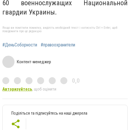
60 военнослужащих Национальной
гвардии Украины.
Якщо ви помітили помилку, виділіть необхідний текст і натисніть Ctrl + Enter, щоб
повідомити про це редакцію
#ДеньСоборности
#правоохранители
Контент-менеджер
0,0
Авторизуйтесь
, щоб оцінити
Поділіться та підписуйтесь на наші джерела