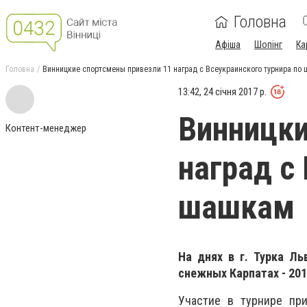
Головна
Афіша
Шопінг
Ка
Головна
Винницкие спортсмены привезли 11 наград с Всеукраинского турнира по
13:42, 24 січня 2017 р.
Винницки
Контент-менеджер
наград с
шашкам
На днях в г. Турка Ль
снежных Карпатах - 201
Участие в турнире пр