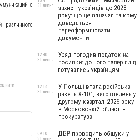
ЄС продовжив тимчасовий
16:41
ммуникаций с
31 липня
захист українців до 2028
року: що це означає та кому
доведеться
 различного
переоформлювати
документи
Уряд погодив податок на
12:40
31 липня
посилки: до чого тепер слід
готуватись українцям
 оцінити
У Польщі впала російська
12:14
31 липня
ракета X-101, виготовлена у
другому кварталі 2026 року
в Московській області -
прокуратура
ДБР проводить обшуки у
09:10
31 липня