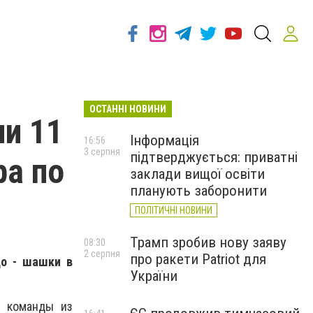
ОСТАННІ НОВИНИ
и 11
Інформація
16:56
3 серпня
підтверджується: приватні
ра по
заклади вищої освіти
планують заборонити
ПОЛІТИЧНІ НОВИНИ
Трамп зробив нову заяву
08:30
2 серпня
про ракети Patriot для
до - шашки в
України
и команды из