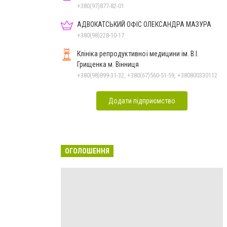
+380(97)877-82-01
АДВОКАТСЬКИЙ ОФІС ОЛЕКСАНДРА МАЗУРА
+380(98)228-10-17
Клініка репродуктивної медицини ім. В.І.
Грищенка м. Вінниця
+380(98)899-31-32, +380(67)560-51-59, +380800330112
Додати підприємство
ОГОЛОШЕННЯ