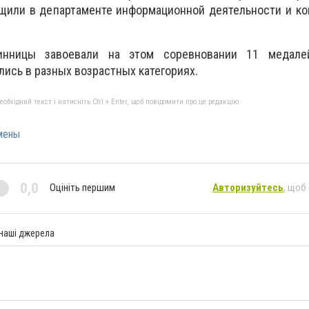
щили в департаменте информационной деятельности и ко
ницы завоевали на этом соревновании 11 медалей
лись в разных возрастных категориях.
бхідний текст і натисніть Ctrl + Enter, щоб повідомити про це редакцію
мены
0,0
Оцініть першим
Авторизуйтесь
, щоб
 наші джерела