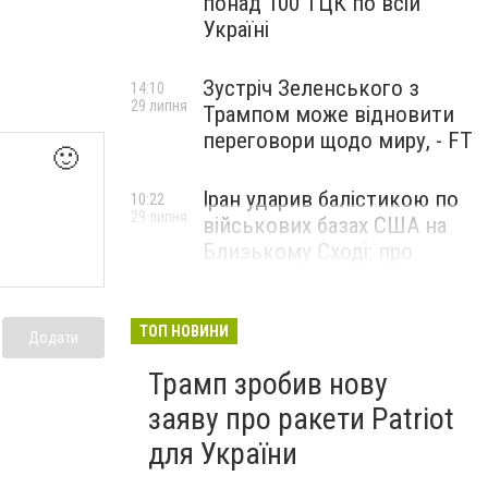
понад 100 ТЦК по всій
Україні
Зустріч Зеленського з
14:10
29 липня
Трампом може відновити
переговори щодо миру, - FT
🙂
Іран ударив балістикою по
10:22
29 липня
військових базах США на
Близькому Сході: про
наслідки повідомили у
CENTCOM
ТОП НОВИНИ
Додати
Трамп зробив нову
заяву про ракети Patriot
для України