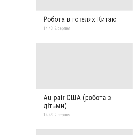
Робота в готелях Китаю
14:43, 2 серпня
Au pair США (робота з
дітьми)
14:43, 2 серпня