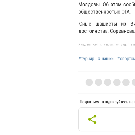
Молдовы. Об этом сооб
общественностью ОГА.
Юные шашисты из Вин
достоинства. Соревнова
Якщо ви помітили помилку, виділіть нео
#турнир
#шашки
#спортс
Поділіться та підписуйтесь на