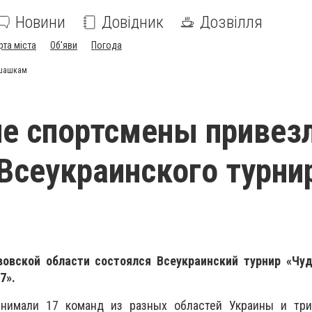
Новини
Довідник
Дозвілля
рта міста
Об'яви
Погода
 шашкам
е спортсмены привезл
 Всеукраинского турни
вовской области состоялся Всеукраинский турнир «Чу
7».
инимали 17 команд из разных областей Украины и тр