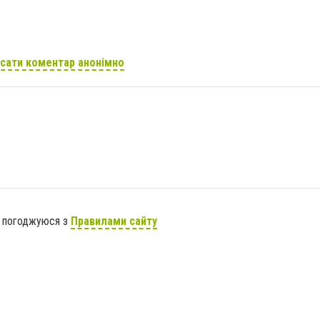
сати коментар анонімно
я погоджуюся з
Правилами сайту