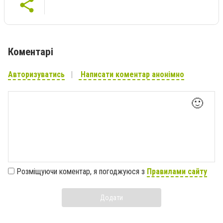
Коментарі
Авторизуватись
Написати коментар анонімно
🙂
Розміщуючи коментар, я погоджуюся з
Правилами сайту
Додати