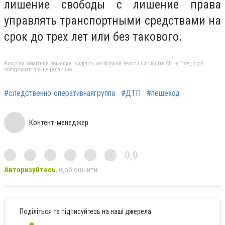
лишение свободы с лишение права
управлять транспортными средствами на
срок до трех лет или без такового.
Якщо ви помітили помилку, виділіть необхідний текст і натисніть Ctrl + Enter, щоб
повідомити про це редакцію
#следственно-оперативнаягруппа
#ДТП
#пешеход
Контент-менеджер
0,0
Авторизуйтесь
, щоб оцінити
Поділіться та підписуйтесь на наші джерела