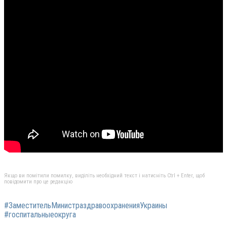
Якщо ви помітили помилку, виділіть необхідний текст і натисніть Ctrl + Enter, щоб
повідомити про це редакцію
#ЗаместительМинистраздравоохраненияУкраины
#госпитальныеокруга