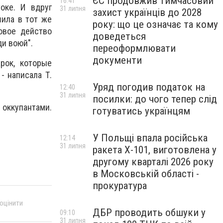
ЄС продовжив тимчасовий
16:41
оке. И вдруг
31 липня
захист українців до 2028
ила в тот же
року: що це означає та кому
овое действо
доведеться
и воюй".
переоформлювати
документи
рок, которые
- написала Т.
Уряд погодив податок на
12:40
31 липня
посилки: до чого тепер слід
 оккупантами.
готуватись українцям
У Польщі впала російська
12:14
31 липня
ракета X-101, виготовлена у
другому кварталі 2026 року
в Московській області -
прокуратура
 оцінити
ДБР проводить обшуки у
09:10
31 липня