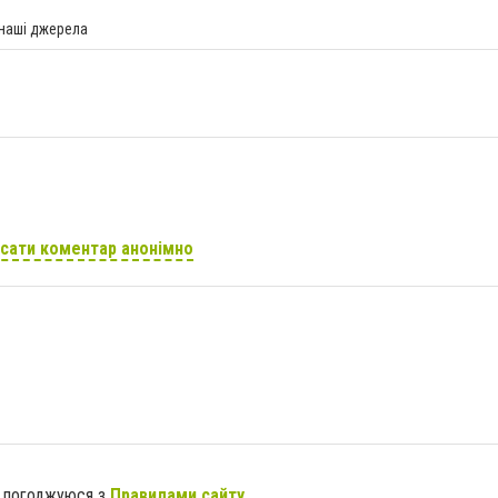
 наші джерела
сати коментар анонімно
я погоджуюся з
Правилами сайту