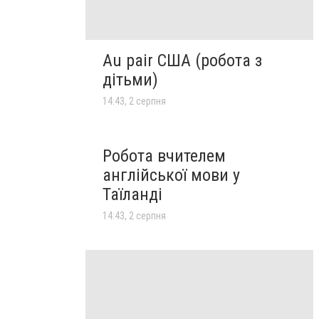
Au pair США (робота з
дітьми)
14:43, 2 серпня
Робота вчителем
англійської мови у
Таїланді
14:43, 2 серпня