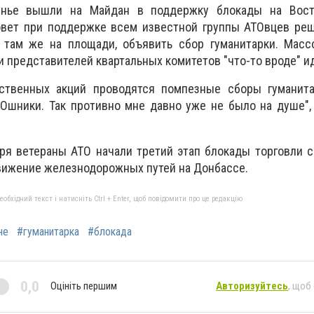
енье вышли на Майдан в поддержку блокады на Вост
овет при поддержке всем известной группы АТОвцев реш
 там же на площади, объявить сбор гуманитарки. Масс
 представителей квартальных комитетов "что-то вроде" ид
ственных акций проводятся помпезные сборы гуманита
шники. Так противно мне давно уже не было на душе", 
ря ветераны АТО начали третий этап блокады торговли с
вижение железнодорожных путей на Донбассе.
бхідний текст і натисніть Ctrl + Enter, щоб повідомити про це редакцію
не
#гуманитарка
#блокада
0,0
Оцініть першим
Авторизуйтесь
, щоб