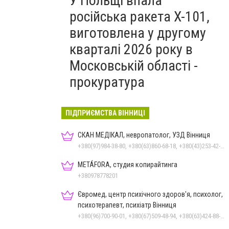
У Польщі впала
російська ракета X-101,
виготовлена у другому
кварталі 2026 року в
Московській області -
прокуратура
ПІДПРИЄМСТВА ВІННИЦІ
СКАН МЕДІКАЛ, невропатолог, УЗД Вінниця
+380(97)984-38-80, +380(63)860-68-18, +380(43)253-42-51
METÁFORA, студия копирайтинга
+380978778201
Євромед, центр психічного здоров'я, психолог,
психотерапевт, психіатр Вінниця
+380(96)700-90-01, +380(67)509-48-94, +380(63)424-88-30