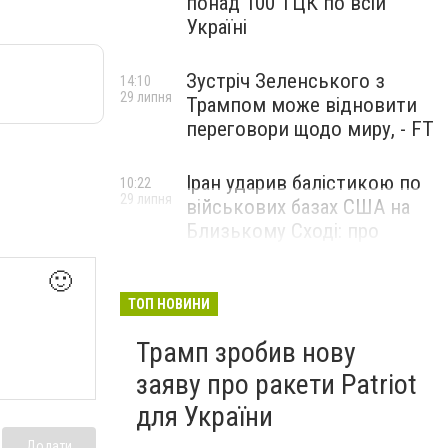
понад 100 ТЦК по всій
Україні
Зустріч Зеленського з
14:10
29 липня
Трампом може відновити
переговори щодо миру, - FT
Іран ударив балістикою по
10:22
29 липня
військових базах США на
Близькому Сході: про
наслідки повідомили у
CENTCOM
🙂
ТОП НОВИНИ
Трамп зробив нову
заяву про ракети Patriot
для України
Додати