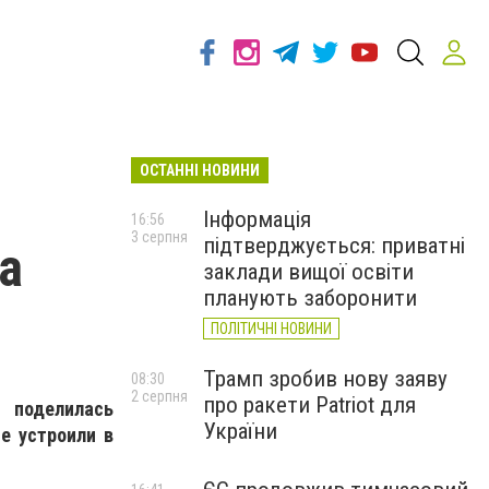
ОСТАННІ НОВИНИ
Інформація
16:56
3 серпня
підтверджується: приватні
а
заклади вищої освіти
планують заборонити
ПОЛІТИЧНІ НОВИНИ
Трамп зробив нову заяву
08:30
2 серпня
про ракети Patriot для
 поделилась
України
е устроили в