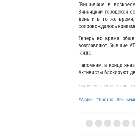
"Винничане в воскрес
Винницкий городской с
день и в то же время,
сопровождалось криками
Теперь во время обще
возглавляют бывшие АТО
Гайда.
Напомним, в конце янва
Активисты блокируют д
Якщо ви помітили помилку, виділіть нео
#Акции
#Восток
#виннича