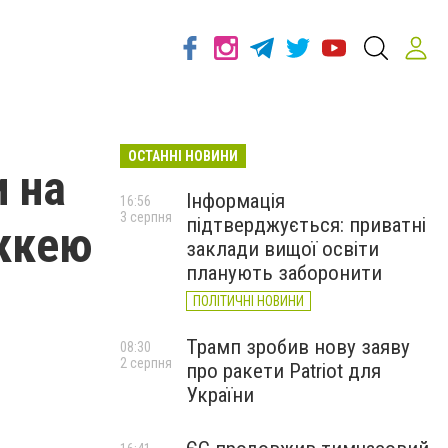
ОСТАННІ НОВИНИ
 на
Інформація
16:56
3 серпня
підтверджується: приватні
ккею
заклади вищої освіти
планують заборонити
ПОЛІТИЧНІ НОВИНИ
Трамп зробив нову заяву
08:30
2 серпня
про ракети Patriot для
України