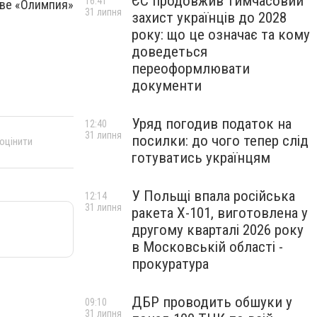
ЄС продовжив тимчасовий
16:41
аве «Олимпия»
31 липня
захист українців до 2028
року: що це означає та кому
доведеться
переоформлювати
документи
Уряд погодив податок на
12:40
31 липня
посилки: до чого тепер слід
 оцінити
готуватись українцям
У Польщі впала російська
12:14
31 липня
ракета X-101, виготовлена у
другому кварталі 2026 року
в Московській області -
прокуратура
ДБР проводить обшуки у
09:10
31 липня