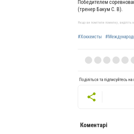
Победителем соревнова
(тренер Бакум С. В).
Якщо ви помітили помилку, виділіть нео
#Хоккеисты
#Международн
Поділіться та підписуйтесь на
Коментарі