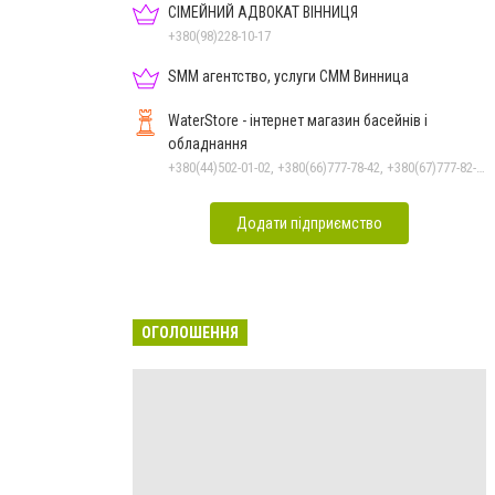
СІМЕЙНИЙ АДВОКАТ ВІННИЦЯ
+380(98)228-10-17
SMM агентство, услуги СММ Винница
WaterStore - інтернет магазин басейнів і
обладнання
+380(44)502-01-02, +380(66)777-78-42, +380(67)777-82-19, +380(67)890-80-80, +380(73)890-80-80, +380(44)502-01-03
Додати підприємство
ОГОЛОШЕННЯ