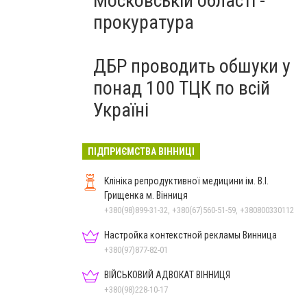
Московській області -
прокуратура
ДБР проводить обшуки у
понад 100 ТЦК по всій
Україні
ПІДПРИЄМСТВА ВІННИЦІ
Клініка репродуктивної медицини ім. В.І.
Грищенка м. Вінниця
+380(98)899-31-32, +380(67)560-51-59, +380800330112
Настройка контекстной рекламы Винница
+380(97)877-82-01
ВІЙСЬКОВИЙ АДВОКАТ ВІННИЦЯ
+380(98)228-10-17