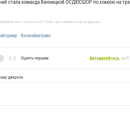
ний стала команда Винницкой ОСДЮСШОР по хоккею на тр
бхідний текст і натисніть Ctrl + Enter, щоб повідомити про це редакцію
ійтурнир
#хоккейнатраве
0,0
Оцініть першим
Авторизуйтесь
, щоб
 наші джерела