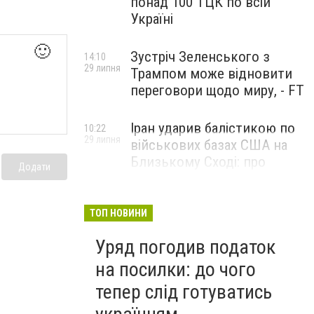
понад 100 ТЦК по всій
Україні
🙂
Зустріч Зеленського з
14:10
29 липня
Трампом може відновити
переговори щодо миру, - FT
Іран ударив балістикою по
10:22
29 липня
військових базах США на
Близькому Сході: про
Додати
наслідки повідомили у
CENTCOM
ТОП НОВИНИ
Уряд погодив податок
на посилки: до чого
тепер слід готуватись