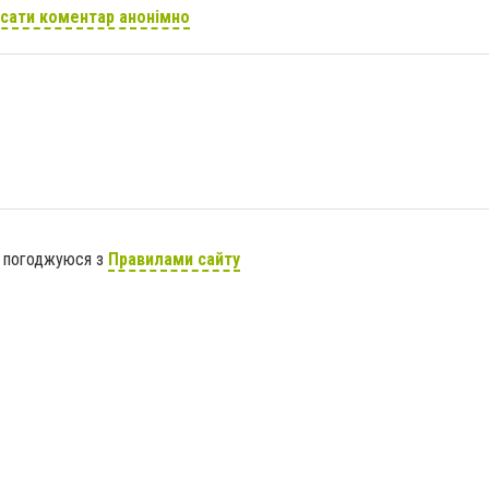
сати коментар анонімно
я погоджуюся з
Правилами сайту