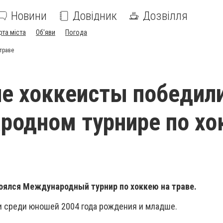
Новини
Довідник
Дозвілля
рта міста
Об'яви
Погода
траве
е хоккеисты победили
родном турнире по хо
оялся Международный турнир по хоккею на траве.
 среди юношей 2004 года рождения и младше.