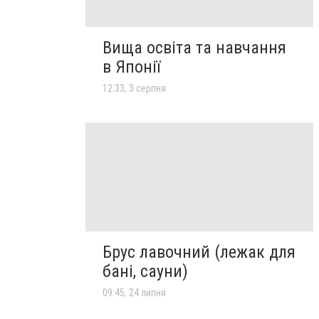
Вища освіта та навчання
в Японії
12:33, 3 серпня
Брус лавочний (лежак для
бані, сауни)
09:45, 24 липня